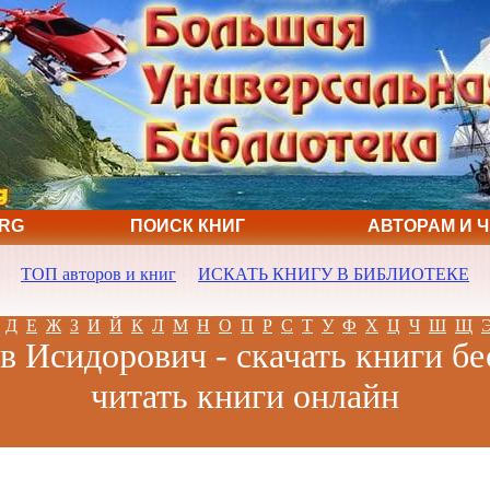
ORG
ПОИСК КНИГ
АВТОРАМ И 
ТОП авторов и книг
ИСКАТЬ КНИГУ В БИБЛИОТЕКЕ
Д
Е
Ж
З
И
Й
К
Л
М
Н
О
П
Р
С
Т
У
Ф
Х
Ц
Ч
Ш
Щ
в Исидорович - скачать книги бе
читать книги онлайн