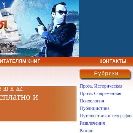
ЧИТАТЕЛЯМ КНИГ
КОНТАКТЫ
Рубрики
Проза. Историческая
Э
Ю
Я
AZ
Проза. Современная
сплатно и
Психология
Публицистика
Путешествия и география
Развлечения
Разное