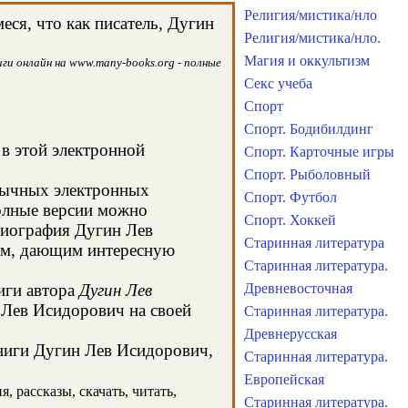
Религия/мистика/нло
ся, что как писатель, Дугин
Религия/мистика/нло.
Магия и оккультизм
ги онлайн на www.many-books.org - полные
Секс учеба
Спорт
Спорт. Бодибилдинг
 в этой электронной
Спорт. Карточные игры
Спорт. Рыболовный
обычных электронных
Спорт. Футбол
олные версии можно
Спорт. Хоккей
 биография Дугин Лев
Старинная литература
сом, дающим интересную
Старинная литература.
иги автора
Дугин Лев
Древневосточная
 Лев Исидорович на своей
Старинная литература.
Древнерусская
книги Дугин Лев Исидорович,
Старинная литература.
Европейская
 рассказы, скачать, читать,
Старинная литература.