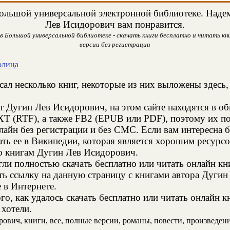
ольшой универсальной электронной библиотеке. Надеме
Лев Исидорович вам понравится.
в Большой универсальной библиотеке - скачать книги бесплатно и читать кни
версии без регистрации
олица
ал несколько книг, некоторые из них выложены здесь,
т Дугин Лев Исидорович, на этом сайте находятся в 
XT (RTF), а также FB2 (EPUB или PDF), поэтому их п
нлайн без регистрации и без СМС. Если вам интересна
ть ее в Википедии, которая является хорошим ресур
о книгам Дугин Лев Исидорович.
и полностью скачать бесплатно или читать онлайн кн
ть ссылку на данную страницу с книгами автора Дугин
е в Интернете.
о, как удалось скачать бесплатно или читать онлайн 
 хотели.
вич, книги, все, полные версии, романы, повести, произведения,