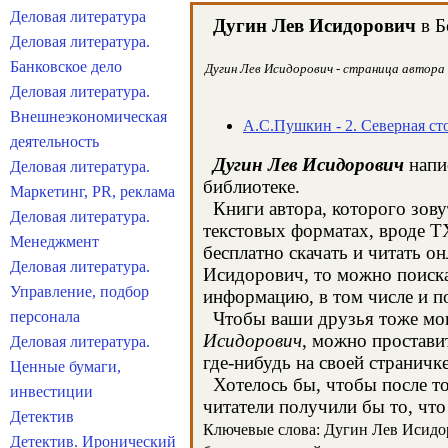
Деловая литература
Дугин Лев Исидорович
в Б
Деловая литература.
Банковское дело
Дугин Лев Исидорович - страница автора 
Деловая литература.
Внешнеэкономическая
А.С.Пушкин - 2. Северная ст
деятельность
Дугин Лев Исидорович
напис
Деловая литература.
библиотеке.
Маркетинг, PR, реклама
Книги автора, которого зову
Деловая литература.
текстовых форматах, вроде T
Менеджмент
бесплатно скачать и читать о
Деловая литература.
Исидорович, то можно поиска
Управление, подбор
информацию, в том числе и п
персонала
Чтобы ваши друзья тоже могл
Исидорович
, можно простави
Деловая литература.
где-нибудь на своей страничк
Ценные бумаги,
Хотелось бы, чтобы после тог
инвестиции
читатели получили бы то, что
Детектив
Ключевые слова: Дугин Лев Исидоро
Детектив. Иронический