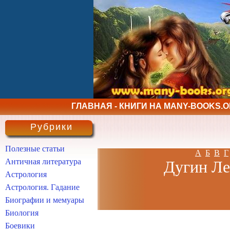
ГЛАВНАЯ - КНИГИ НА MANY-BOOKS.
Рубрики
Полезные статьи
А
Б
В
Г
Античная литература
Дугин Ле
Астрология
Астрология. Гадание
Биографии и мемуары
Биология
Боевики