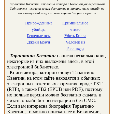
Тарантино Квентин - страница автора в Большой универсальной
библиотеке - скачать книги бесплатно и читать книги онлайн на
www.many-books.org - полные версии без регистрации
Прирожденные
Криминальное
убийцы
чтиво
Бешеные псы
Убить Билла
Джеки Браун
Человек из
Голливуда
Тарантино Квентин
написал несколько книг,
некоторые из них выложены здесь, в этой
электронной библиотеке.
Книги автора, которого зовут Тарантино
Квентин, на этом сайте находятся в обычных
электронных текстовых форматах, вроде TXT
(RTF), а также FB2 (EPUB или PDF), поэтому
их полные версии можно бесплатно скачать и
читать онлайн без регистрации и без СМС.
Если вам интересна биография Тарантино
Квентин, то можно поискать ее в Википедии,