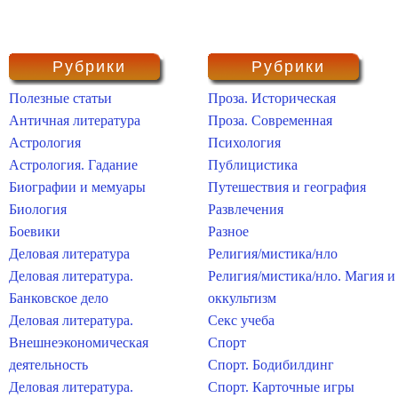
Рубрики
Рубрики
Полезные статьи
Проза. Историческая
Античная литература
Проза. Современная
Астрология
Психология
Астрология. Гадание
Публицистика
Биографии и мемуары
Путешествия и география
Биология
Развлечения
Боевики
Разное
Деловая литература
Религия/мистика/нло
Деловая литература.
Религия/мистика/нло. Магия и
Банковское дело
оккультизм
Деловая литература.
Секс учеба
Внешнеэкономическая
Спорт
деятельность
Спорт. Бодибилдинг
Деловая литература.
Спорт. Карточные игры