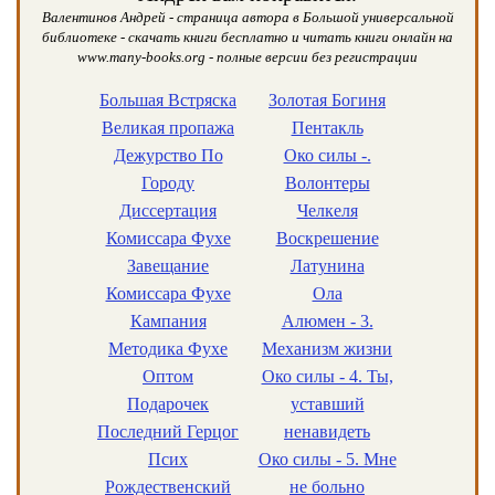
Валентинов Андрей - страница автора в Большой универсальной
библиотеке - скачать книги бесплатно и читать книги онлайн на
www.many-books.org - полные версии без регистрации
Большая Встряска
Золотая Богиня
Великая пропажа
Пентакль
Дежурство По
Око силы -.
Городу
Волонтеры
Диссертация
Челкеля
Комиссара Фухе
Воскрешение
Завещание
Латунина
Комиссара Фухе
Ола
Кампания
Алюмен - 3.
Методика Фухе
Механизм жизни
Оптом
Око силы - 4. Ты,
Подарочек
уставший
Последний Герцог
ненавидеть
Псих
Око силы - 5. Мне
Рождественский
не больно