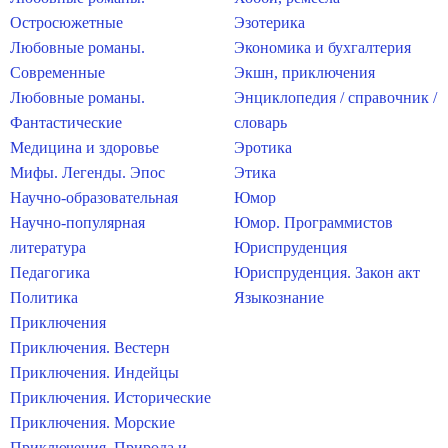
Остросюжетные
Эзотерика
Любовные романы.
Экономика и бухгалтерия
Современные
Экшн, приключения
Любовные романы.
Энциклопедия / справочник /
Фантастические
словарь
Медицина и здоровье
Эротика
Мифы. Легенды. Эпос
Этика
Научно-образовательная
Юмор
Научно-популярная
Юмор. Программистов
литература
Юриспруденция
Педагогика
Юриспруденция. Закон акт
Политика
Языкознание
Приключения
Приключения. Вестерн
Приключения. Индейцы
Приключения. Исторические
Приключения. Морские
Приключения. Природа и