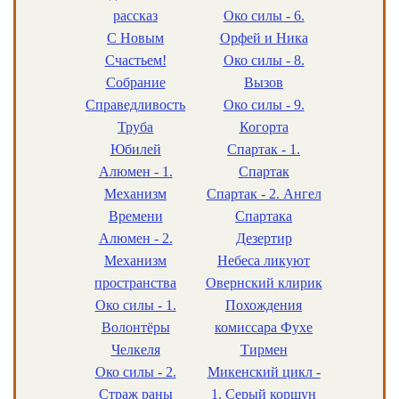
рассказ
Око силы - 6.
С Новым
Орфей и Ника
Счастьем!
Око силы - 8.
Собрание
Вызов
Справедливость
Око силы - 9.
Труба
Когорта
Юбилей
Спартак - 1.
Алюмен - 1.
Спартак
Механизм
Спартак - 2. Ангел
Времени
Спартака
Алюмен - 2.
Дезертир
Механизм
Небеса ликуют
пространства
Овернский клирик
Око силы - 1.
Похождения
Волонтёры
комиссара Фухе
Челкеля
Тирмен
Око силы - 2.
Микенский цикл -
Страж раны
1. Серый коршун