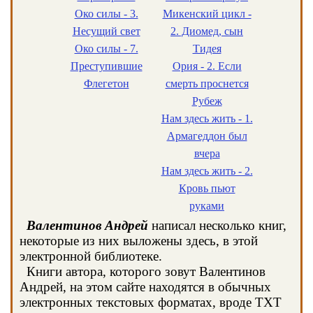
Око силы - 3.
Микенский цикл -
Несущий свет
2. Диомед, сын
Око силы - 7.
Тидея
Преступившие
Ория - 2. Если
Флегетон
смерть проснется
Рубеж
Нам здесь жить - 1.
Армагеддон был
вчера
Нам здесь жить - 2.
Кровь пьют
руками
Валентинов Андрей
написал несколько книг,
некоторые из них выложены здесь, в этой
электронной библиотеке.
Книги автора, которого зовут Валентинов
Андрей, на этом сайте находятся в обычных
электронных текстовых форматах, вроде TXT