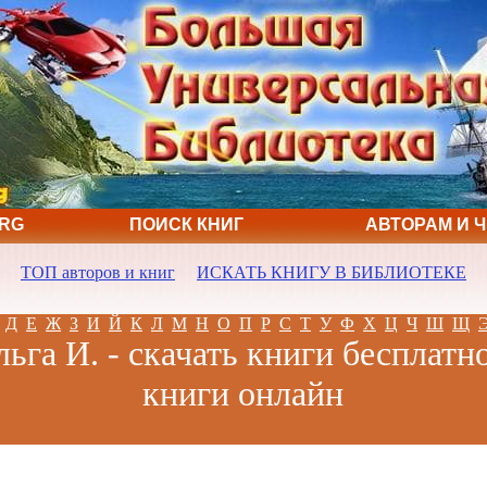
ORG
ПОИСК КНИГ
АВТОРАМ И 
ТОП авторов и книг
ИСКАТЬ КНИГУ В БИБЛИОТЕКЕ
Д
Е
Ж
З
И
Й
К
Л
М
Н
О
П
Р
С
Т
У
Ф
Х
Ц
Ч
Ш
Щ
ьга И. - скачать книги бесплатн
книги онлайн