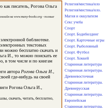
Религия/мистика/нло
 как писатель, Рогова Ольга
Религия/мистика/нло.
Магия и оккультизм
онлайн на www.many-books.org - полные
Секс учеба
Спорт
Спорт. Бодибилдинг
 электронной библиотеке.
Спорт. Карточные игры
х электронных текстовых
Спорт. Рыболовный
и можно бесплатно скачать и
Спорт. Футбол
ьга И., то можно поискать ее
Спорт. Хоккей
, в том числе и по книгам
Старинная литература
Старинная литература.
иги автора
Рогова Ольга И.
,
своей где-нибудь на своей
Древневосточная
Старинная литература.
ниги Рогова Ольга И.,
Древнерусская
Старинная литература.
зы, скачать, читать, бесплатно,
Европейская
Старинная литература.