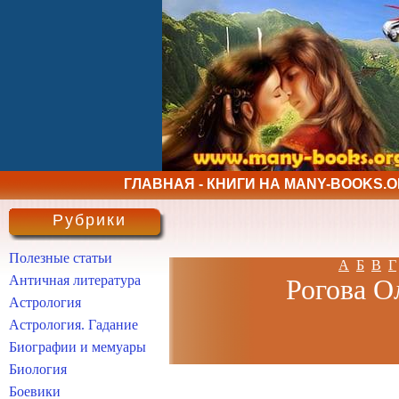
ГЛАВНАЯ - КНИГИ НА MANY-BOOKS.
Рубрики
Полезные статьи
А
Б
В
Г
Античная литература
Рогова Ол
Астрология
Астрология. Гадание
Биографии и мемуары
Биология
Боевики