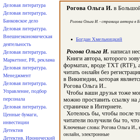
Деловая литература
Рогова Ольга И.
в Большой 
Деловая литература.
Банковское дело
Рогова Ольга И. - страница автора в 
Деловая литература.
Внешнеэкономическая
Богдан Хмельницкий
деятельность
Рогова Ольга И.
написал нес
Деловая литература.
Книги автора, которого зову
Маркетинг, PR, реклама
форматах, вроде TXT (RTF), 
Деловая литература.
читать онлайн без регистраци
Менеджмент
в Википедии, которая являет
Деловая литература.
Рогова Ольга И..
Управление, подбор
Чтобы ваши друзья тоже могл
персонала
можно проставить ссылку на д
страничке в Интернете.
Деловая литература.
Хотелось бы, чтобы после тог
Ценные бумаги,
читатели получили бы то, что
инвестиции
Ключевые слова: Рогова Ольга И., к
Детектив
онлайн, электронные
Детектив. Иронический