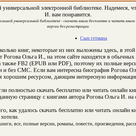
универсальной электронной библиотеке. Надемеся, что
И. вам понравится.
Большой универсальной библиотеке - скачать книги бесплатно и читать книги 
версии без регистрации
Сын гетмана
колько книг, некоторые из них выложены здесь, в этой
т Рогова Ольга И., на этом сайте находятся в обычны
а также FB2 (EPUB или PDF), поэтому их полные верси
и и без СМС. Если вам интересна биография Рогова Ол
ся хорошим ресурсом, дающим интересную информацию
и полностью скачать бесплатно или читать онлайн кн
анную страницу с книгами автора Рогова Ольга И. на 
о, как удалось скачать бесплатно или читать онлайн к
 хотели.
ниги, все, полные версии, романы, повести, произведения, расска