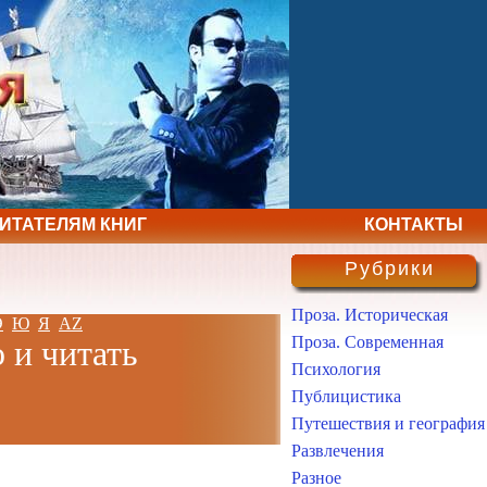
ЧИТАТЕЛЯМ КНИГ
КОНТАКТЫ
Рубрики
Проза. Историческая
Э
Ю
Я
AZ
Проза. Современная
о и читать
Психология
Публицистика
Путешествия и география
Развлечения
Разное