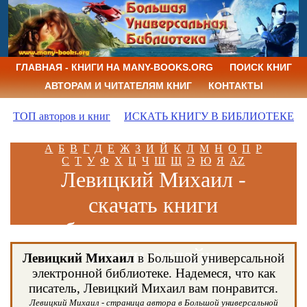
ГЛАВНАЯ - КНИГИ НА MANY-BOOKS.ORG
ПОИСК КНИГ
АВТОРАМ И ЧИТАТЕЛЯМ КНИГ
КОНТАКТЫ
ТОП авторов и книг
ИСКАТЬ КНИГУ В БИБЛИОТЕКЕ
А
Б
В
Г
Д
Е
Ж
З
И
Й
К
Л
М
Н
О
П
Р
С
Т
У
Ф
Х
Ц
Ч
Ш
Щ
Э
Ю
Я
AZ
Левицкий Михаил -
скачать книги
бесплатно и читать
книги онлайн
Левицкий Михаил
в Большой универсальной
электронной библиотеке. Надемеся, что как
писатель, Левицкий Михаил вам понравится.
Левицкий Михаил - страница автора в Большой универсальной