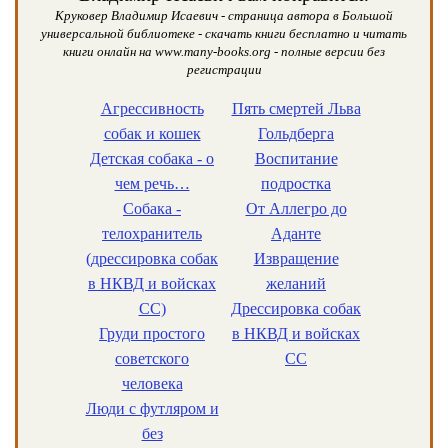
Круковер Владимир Исаевич - страница автора в Большой
универсальной библиотеке - скачать книги бесплатно и читать
книги онлайн на www.many-books.org - полные версии без
регистрации
Агрессивность
Пять смертей Льва
собак и кошек
Гольдберга
Детская собака - о
Воспитание
чем речь…
подростка
Собака -
От Аллегро до
телохранитель
Аданте
(дрессировка собак
Извращение
в НКВД и войсках
желаний
СС)
Дрессировка собак
Груди простого
в НКВД и войсках
советского
СС
человека
Люди с футляром и
без