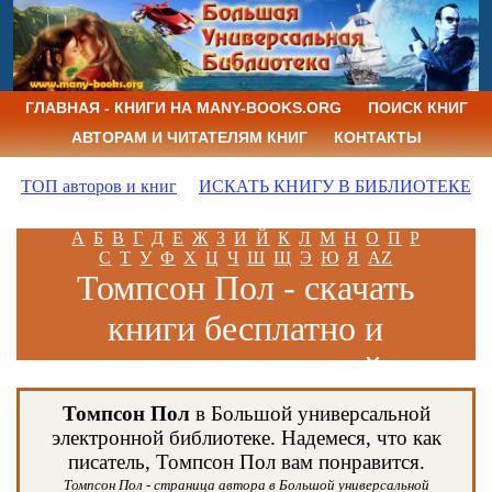
ГЛАВНАЯ - КНИГИ НА MANY-BOOKS.ORG
ПОИСК КНИГ
АВТОРАМ И ЧИТАТЕЛЯМ КНИГ
КОНТАКТЫ
ТОП авторов и книг
ИСКАТЬ КНИГУ В БИБЛИОТЕКЕ
А
Б
В
Г
Д
Е
Ж
З
И
Й
К
Л
М
Н
О
П
Р
С
Т
У
Ф
Х
Ц
Ч
Ш
Щ
Э
Ю
Я
AZ
Томпсон Пол - скачать
книги бесплатно и
читать книги онлайн
Томпсон Пол
в Большой универсальной
электронной библиотеке. Надемеся, что как
писатель, Томпсон Пол вам понравится.
Томпсон Пол - страница автора в Большой универсальной