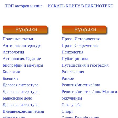
ТОП авторов и книг
ИСКАТЬ КНИГУ В БИБЛИОТЕКЕ
Рубрики
Рубрики
Полезные статьи
Проза. Историческая
Античная литература
Проза. Современная
Астрология
Психология
Астрология. Гадание
Публицистика
Биографии и мемуары
Путешествия и география
Биология
Развлечения
Боевики
Разное
Деловая литература
Религия/мистика/нло
Деловая литература.
Религия/мистика/нло. Магия и
Банковское дело
оккультизм
Деловая литература.
Секс учеба
Внешнеэкономическая
Спорт
деятельность
Спорт. Бодибилдинг