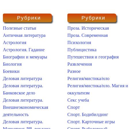
Рубрики
Рубрики
Полезные статьи
Проза. Историческая
Античная литература
Проза. Современная
Астрология
Психология
Астрология. Гадание
Публицистика
Биографии и мемуары
Путешествия и география
Биология
Развлечения
Боевики
Разное
Деловая литература
Религия/мистика/нло
Деловая литература.
Религия/мистика/нло. Магия и
Банковское дело
оккультизм
Деловая литература.
Секс учеба
Внешнеэкономическая
Спорт
деятельность
Спорт. Бодибилдинг
Деловая литература.
Спорт. Карточные игры
Маркетинг, PR, реклама
Спорт. Рыболовный