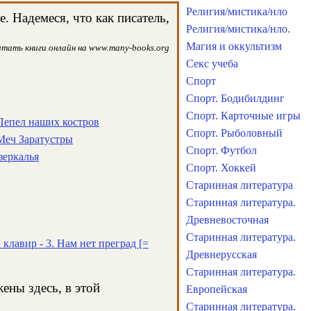
Религия/мистика/нло
 Надемеся, что как писатель,
Религия/мистика/нло.
Магия и оккультизм
итать книги онлайн на www.many-books.org
Секс учеба
Спорт
Спорт. Бодибилдинг
Спорт. Карточные игры
 Пепел наших костров
Спорт. Рыболовный
 Меч Заратустры
Спорт. Футбол
зеркалья
Спорт. Хоккей
Старинная литература
Старинная литература.
Древневосточная
Старинная литература.
лавир - 3. Нам нет преград [=
Древнерусская
Старинная литература.
ены здесь, в этой
Европейская
Старинная литература.