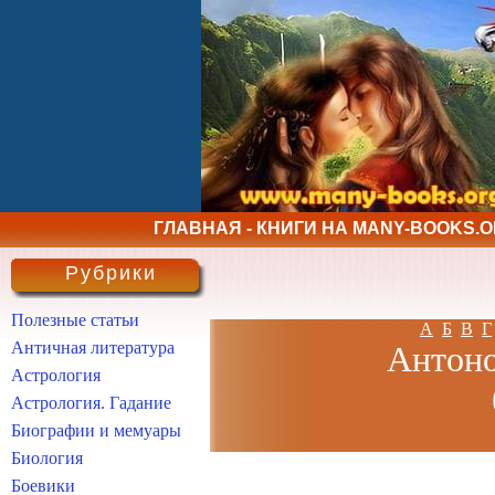
ГЛАВНАЯ - КНИГИ НА MANY-BOOKS.
Рубрики
Полезные статьи
А
Б
В
Г
Античная литература
Антоно
Астрология
Астрология. Гадание
Биографии и мемуары
Биология
Боевики