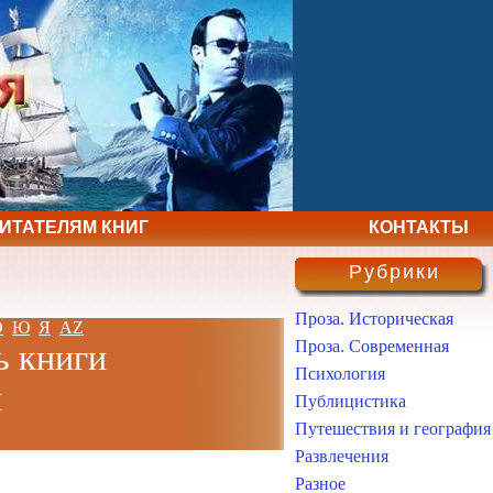
ЧИТАТЕЛЯМ КНИГ
КОНТАКТЫ
Рубрики
Проза. Историческая
Э
Ю
Я
AZ
Проза. Современная
ь книги
Психология
н
Публицистика
Путешествия и география
Развлечения
Разное