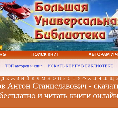
ORG
ПОИСК КНИГ
АВТОРАМ И 
ТОП авторов и книг
ИСКАТЬ КНИГУ В БИБЛИОТЕКЕ
Д
Е
Ж
З
И
Й
К
Л
М
Н
О
П
Р
С
Т
У
Ф
Х
Ц
Ч
Ш
Щ
в Антон Станиславович - скачат
бесплатно и читать книги онлай