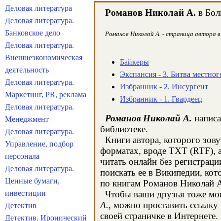
Деловая литература
Романов Николай А.
в Бол
Деловая литература.
Банковское дело
Романов Николай А. - страница автора в
Деловая литература.
Внешнеэкономическая
Байкеры
деятельность
Экспансия - 3. Битва местног
Деловая литература.
Избранник - 2. Инсургент
Маркетинг, PR, реклама
Избранник - 1. Гвардеец
Деловая литература.
Романов Николай А.
написа
Менеджмент
библиотеке.
Деловая литература.
Книги автора, которого зову
Управление, подбор
форматах, вроде TXT (RTF), 
персонала
читать онлайн без регистрац
Деловая литература.
поискать ее в Википедии, ко
Ценные бумаги,
по книгам Романов Николай А
инвестиции
Чтобы ваши друзья тоже могл
А.
, можно проставить ссылку 
Детектив
своей страничке в Интернете.
Детектив. Иронический