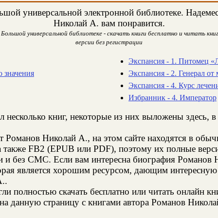
ьшой универсальной электронной библиотеке. Надемеся
Николай А. вам понравится.
 Большой универсальной библиотеке - скачать книги бесплатно и читать книг
версии без регистрации
Экспансия - 1. Питомец «
о значения
Экспансия - 2. Генерал о
Экспансия - 4. Курс лечен
Избранник - 4. Император
л несколько книг, некоторые из них выложены здесь, в
т Романов Николай А., на этом сайте находятся в обы
а также FB2 (EPUB или PDF), поэтому их полные верси
ии и без СМС. Если вам интересна биография Романов 
торая является хорошим ресурсом, дающим интересную
..
и полностью скачать бесплатно или читать онлайн кн
на данную страницу с книгами автора Романов Николай