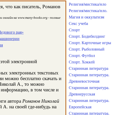
Религия/мистика/нло
, что как писатель, Романов
Религия/мистика/нло.
Магия и оккультизм
и онлайн на www.many-books.org - полные
Секс учеба
Спорт
Ледового рая»
Спорт. Бодибилдинг
т машинерии
Спорт. Карточные игры
ия
Спорт. Рыболовный
Спорт. Футбол
 этой электронной
Спорт. Хоккей
Старинная литература
чных электронных текстовых
Старинная литература.
и можно бесплатно скачать и
Древневосточная
Николай А., то можно
Старинная литература.
 информацию, в том числе и
Древнерусская
иги автора
Романов Николай
Старинная литература.
 А. на своей где-нибудь на
Европейская
Старинная литература.