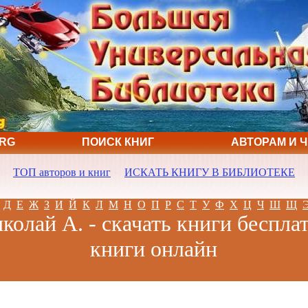
ORG
ПОИСК КНИГ
АВТОРАМ И 
ТОП авторов и книг
ИСКАТЬ КНИГУ В БИБЛИОТЕКЕ
Д
Е
Ж
З
И
Й
К
Л
М
Н
О
П
Р
С
Т
У
Ф
Х
Ц
Ч
Ш
Щ
колай А. - скачать книги бесплат
книги онлайн