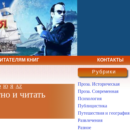
ЧИТАТЕЛЯМ КНИГ
КОНТАКТЫ
Рубрики
Проза. Историческая
Э
Ю
Я
AZ
Проза. Современная
но и читать
Психология
Публицистика
Путешествия и география
Развлечения
Разное