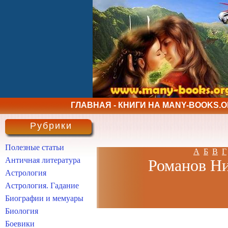
ГЛАВНАЯ - КНИГИ НА MANY-BOOKS.
Рубрики
Полезные статьи
А
Б
В
Г
Античная литература
Романов Ни
Астрология
Астрология. Гадание
Биографии и мемуары
Биология
Боевики