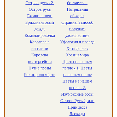
Остров русь - 2.
болтается...
Остров русь
Потрясения
Ёжики в ночи
обжоры
Бриллиантовый
Странный способ
дождь
получать
Командировочка
удовольствие
Королева в
Уфология и правда
изгнании
Хеза форевэ
Королева
Хозяин мира
полтергейста
Цветы на нашем
Пятна грозы
пепле - 1. Цветы
Рок-н-ролл мёртв
на нашем пепле
Цветы на нашем
пепле - 2.
Изумрудные росы
Остров Русь 2, или
Принцесса
Леокады