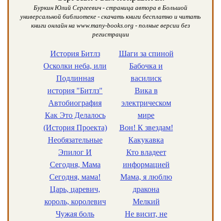
Буркин Юлий Сергеевич - страница автора в Большой
универсальной библиотеке - скачать книги бесплатно и читать
книги онлайн на www.many-books.org - полные версии без
регистрации
История Битлз
Шаги за спиной
Осколки неба, или
Бабочка и
Подлинная
василиск
история "Битлз"
Вика в
Автобиография
электрическом
Как Это Делалось
мире
(История Проекта)
Вон! К звездам!
Необязательные
Какукавка
Эпилог И
Кто владеет
Сегодня, Мама
информацией
Сегодня, мама!
Мама, я люблю
Царь, царевич,
дракона
король, королевич
Мелкий
Чужая боль
Не висит, не