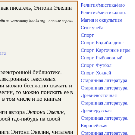
Религия/мистика/нло
как писатель, Энтони Эвелин
Религия/мистика/нло.
Магия и оккультизм
йн на www.many-books.org - полные версии
Секс учеба
Спорт
Спорт. Бодибилдинг
Спорт. Карточные игры
ига
Спорт. Рыболовный
Спорт. Футбол
 электронной библиотеке.
Спорт. Хоккей
электронных текстовых
Старинная литература
и можно бесплатно скачать и
Старинная литература.
елин, то можно поискать ее в
Древневосточная
в том числе и по книгам
Старинная литература.
Древнерусская
иги автора
Энтони Эвелин
,
оей где-нибудь на своей
Старинная литература.
Европейская
книги Энтони Эвелин, читатели
Старинная литература.