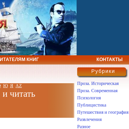
ЧИТАТЕЛЯМ КНИГ
КОНТАКТЫ
Рубрики
Проза. Историческая
Э
Ю
Я
AZ
Проза. Современная
 и читать
Психология
Публицистика
Путешествия и география
Развлечения
Разное