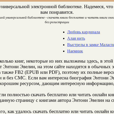
ниверсальной электронной библиотеке. Надемеся, что 
вам понравится.
ой универсальной библиотеке - скачать книги бесплатно и читать книги онла
без регистрации
Любовь кардинала
Алая нить
Выстрелы в замке Маласп
Наемник
колько книг, некоторые из них выложены здесь, в этой
т Энтони Эвелин, на этом сайте находятся в обычных 
а также FB2 (EPUB или PDF), поэтому их полные верси
и и без СМС. Если вам интересна биография Энтони Эв
 хорошим ресурсом, дающим интересную информацию, 
и полностью скачать бесплатно или читать онлайн кн
данную страницу с книгами автора Энтони Эвелин на св
о, как удалось скачать бесплатно или читать онлайн 