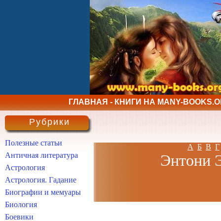
ГЛАВНАЯ - КНИГИ НА MANY-BOOKS.
Рубрики
Полезные статьи
А
Б
В
Г
Античная литература
Энтони Э
Астрология
Астрология. Гадание
Биографии и мемуары
Биология
Боевики