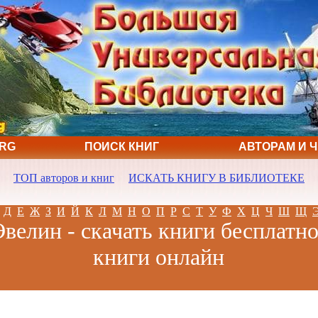
ORG
ПОИСК КНИГ
АВТОРАМ И 
ТОП авторов и книг
ИСКАТЬ КНИГУ В БИБЛИОТЕКЕ
Д
Е
Ж
З
И
Й
К
Л
М
Н
О
П
Р
С
Т
У
Ф
Х
Ц
Ч
Ш
Щ
велин - скачать книги бесплатно
книги онлайн