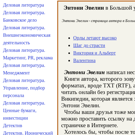
Деловая литература
Энтони Эвелин
в Большой у
Деловая литература.
Банковское дело
Энтони Эвелин - страница автора в Больш
Деловая литература.
Внешнеэкономическая
Орлы летают высоко
деятельность
Шаг до страсти
Деловая литература.
Виктория и Альберт
Маркетинг, PR, реклама
Валентина
Деловая литература.
Энтони Эвелин
написал нес
Менеджмент
Книги автора, которого зову
Деловая литература.
форматах, вроде TXT (RTF), 
Управление, подбор
читать онлайн без регистраци
персонала
Википедии, которая является
Деловая литература.
Энтони Эвелин.
Ценные бумаги,
Чтобы ваши друзья тоже могл
инвестиции
можно проставить ссылку на 
страничке в Интернете.
Детектив
Хотелось бы, чтобы после тог
Детектив. Иронический