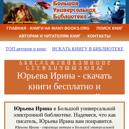
ГЛАВНАЯ - КНИГИ НА MANY-BOOKS.ORG
ПОИСК КНИГ
АВТОРАМ И ЧИТАТЕЛЯМ КНИГ
КОНТАКТЫ
ТОП авторов и книг
ИСКАТЬ КНИГУ В БИБЛИОТЕКЕ
А
Б
В
Г
Д
Е
Ж
З
И
Й
К
Л
М
Н
О
П
Р
С
Т
У
Ф
Х
Ц
Ч
Ш
Щ
Э
Ю
Я
AZ
Юрьева Ирина - скачать
книги бесплатно и
читать книги онлайн
Юрьева Ирина
в Большой универсальной
электронной библиотеке. Надемеся, что как
писатель, Юрьева Ирина вам понравится.
Юрьева Ирина - страница автора в Большой универсальной