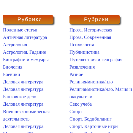
Рубрики
Рубрики
Полезные статьи
Проза. Историческая
Античная литература
Проза. Современная
Астрология
Психология
Астрология. Гадание
Публицистика
Биографии и мемуары
Путешествия и география
Биология
Развлечения
Боевики
Разное
Деловая литература
Религия/мистика/нло
Деловая литература.
Религия/мистика/нло. Магия и
Банковское дело
оккультизм
Деловая литература.
Секс учеба
Внешнеэкономическая
Спорт
деятельность
Спорт. Бодибилдинг
Деловая литература.
Спорт. Карточные игры