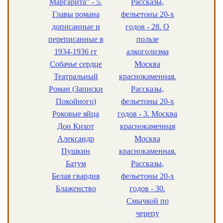
Маргарита" - 5.
Рассказы,
Главы романа
фельетоны 20-х
дописанные и
годов - 28. О
переписанные в
пользе
1934-1936 гг
алкоголизма
Собачье сердце
Москва
Театральный
краснокаменная.
Роман (Записки
Рассказы,
Покойного)
фельетоны 20-х
Роковые яйца
годов - 3. Москва
Дон Кихот
краснокаменная
Александр
Москва
Пушкин
краснокаменная.
Батум
Рассказы,
Белая гвардия
фельетоны 20-х
Блаженство
годов - 30.
Смычкой по
черепу