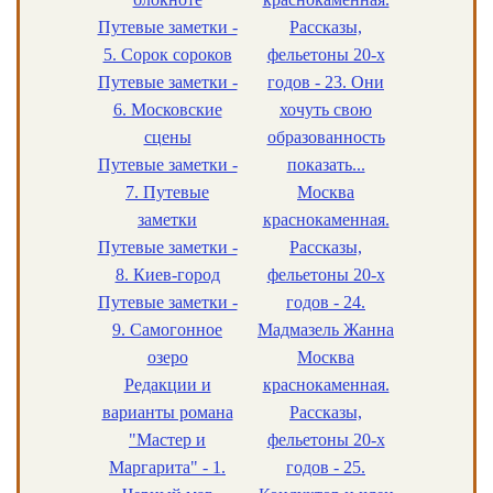
Путевые заметки -
Рассказы,
5. Сорок сороков
фельетоны 20-х
Путевые заметки -
годов - 23. Они
6. Московские
хочуть свою
сцены
образованность
Путевые заметки -
показать...
7. Путевые
Москва
заметки
краснокаменная.
Путевые заметки -
Рассказы,
8. Киев-город
фельетоны 20-х
Путевые заметки -
годов - 24.
9. Самогонное
Мадмазель Жанна
озеро
Москва
Редакции и
краснокаменная.
варианты романа
Рассказы,
"Мастер и
фельетоны 20-х
Маргарита" - 1.
годов - 25.