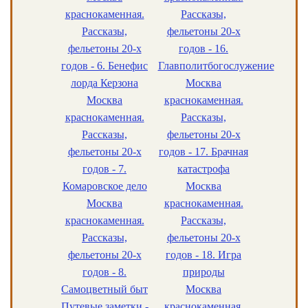
краснокаменная.
Рассказы,
Рассказы,
фельетоны 20-х
фельетоны 20-х
годов - 16.
годов - 6. Бенефис
Главполитбогослужение
лорда Керзона
Москва
Москва
краснокаменная.
краснокаменная.
Рассказы,
Рассказы,
фельетоны 20-х
фельетоны 20-х
годов - 17. Брачная
годов - 7.
катастрофа
Комаровское дело
Москва
Москва
краснокаменная.
краснокаменная.
Рассказы,
Рассказы,
фельетоны 20-х
фельетоны 20-х
годов - 18. Игра
годов - 8.
природы
Самоцветный быт
Москва
Путевые заметки -
краснокаменная.