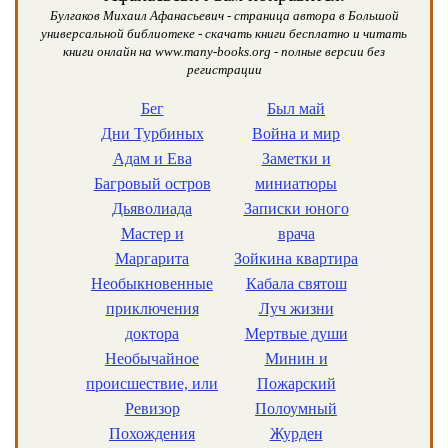
Булгаков Михаил Афанасьевич - страница автора в Большой
универсальной библиотеке - скачать книги бесплатно и читать
книги онлайн на www.many-books.org - полные версии без
регистрации
Бег
Был май
Дни Турбиных
Война и мир
Адам и Ева
Заметки и
Багровый остров
миниатюры
Дьяволиада
Записки юного
Мастер и
врача
Маргарита
Зойкина квартира
Необыкновенные
Кабала святош
приключения
Луч жизни
доктора
Мертвые души
Необычайное
Минин и
происшествие, или
Пожарский
Ревизор
Полоумный
Похождения
Журден