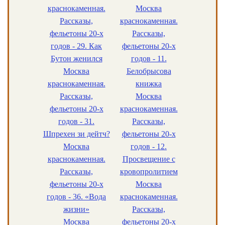
краснокаменная.
Москва
Рассказы,
краснокаменная.
фельетоны 20-х
Рассказы,
годов - 29. Как
фельетоны 20-х
Бутон женился
годов - 11.
Москва
Белобрысова
краснокаменная.
книжка
Рассказы,
Москва
фельетоны 20-х
краснокаменная.
годов - 31.
Рассказы,
Шпрехен зи дейтч?
фельетоны 20-х
Москва
годов - 12.
краснокаменная.
Просвещение с
Рассказы,
кровопролитием
фельетоны 20-х
Москва
годов - 36. «Вода
краснокаменная.
жизни»
Рассказы,
Москва
фельетоны 20-х