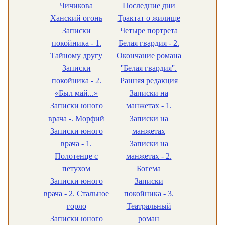
Чичикова
Последние дни
Ханский огонь
Трактат о жилище
Записки
Четыре портрета
покойника - 1.
Белая гвардия - 2.
Тайному другу
Окончание романа
Записки
''Белая гвардия''.
покойника - 2.
Ранняя редакция
«Был май...»
Записки на
Записки юного
манжетах - 1.
врача -. Морфий
Записки на
Записки юного
манжетах
врача - 1.
Записки на
Полотенце с
манжетах - 2.
петухом
Богема
Записки юного
Записки
врача - 2. Стальное
покойника - 3.
горло
Театральный
Записки юного
роман