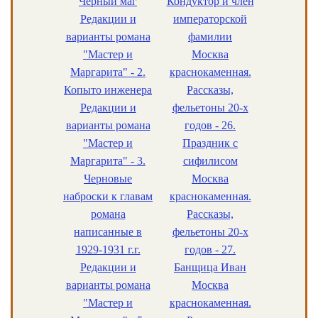
Черный маг
Кондуктор и член
Редакции и
императорской
варианты романа
фамилии
"Мастер и
Москва
Маргарита" - 2.
краснокаменная.
Копыто инженера
Рассказы,
Редакции и
фельетоны 20-х
варианты романа
годов - 26.
"Мастер и
Праздник с
Маргарита" - 3.
сифилисом
Черновые
Москва
наброски к главам
краснокаменная.
романа
Рассказы,
написанные в
фельетоны 20-х
1929-1931 г.г.
годов - 27.
Редакции и
Банщица Иван
варианты романа
Москва
"Мастер и
краснокаменная.