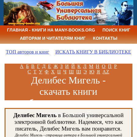
ГЛАВНАЯ - КНИГИ НА MANY-BOOKS.ORG
ПОИСК КНИГ
АВТОРАМ И ЧИТАТЕЛЯМ КНИГ
КОНТАКТЫ
ТОП авторов и книг
ИСКАТЬ КНИГУ В БИБЛИОТЕКЕ
А
Б
В
Г
Д
Е
Ж
З
И
Й
К
Л
М
Н
О
П
Р
С
Т
У
Ф
Х
Ц
Ч
Ш
Щ
Э
Ю
Я
AZ
Делибес Мигель -
скачать книги
бесплатно и читать
книги онлайн
Делибес Мигель
в Большой универсальной
электронной библиотеке. Надемеся, что как
писатель, Делибес Мигель вам понравится.
Делибес Мигель - страница автора в Большой универсальной