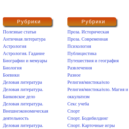
Рубрики
Рубрики
Полезные статьи
Проза. Историческая
Античная литература
Проза. Современная
Астрология
Психология
Астрология. Гадание
Публицистика
Биографии и мемуары
Путешествия и география
Биология
Развлечения
Боевики
Разное
Деловая литература
Религия/мистика/нло
Деловая литература.
Религия/мистика/нло. Магия и
Банковское дело
оккультизм
Деловая литература.
Секс учеба
Внешнеэкономическая
Спорт
деятельность
Спорт. Бодибилдинг
Деловая литература.
Спорт. Карточные игры