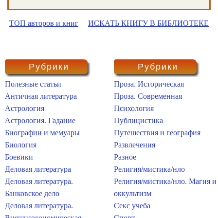
ТОП авторов и книг
ИСКАТЬ КНИГУ В БИБЛИОТЕКЕ
Рубрики
Рубрики
Полезные статьи
Проза. Историческая
Античная литература
Проза. Современная
Астрология
Психология
Астрология. Гадание
Публицистика
Биографии и мемуары
Путешествия и география
Биология
Развлечения
Боевики
Разное
Деловая литература
Религия/мистика/нло
Деловая литература.
Религия/мистика/нло. Магия и
Банковское дело
оккультизм
Деловая литература.
Секс учеба
Внешнеэкономическая
Спорт