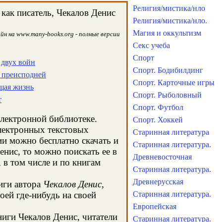
Религия/мистика/нло
как писатель, Чекалов Денис
Религия/мистика/нло.
Магия и оккультизм
йн на www.many-books.org - полные версии
Секс учеба
Спорт
 двух войн
Спорт. Бодибилдинг
е преисподней
Спорт. Карточные игры
щая жизнь
Спорт. Рыболовный
т
Спорт. Футбол
электронной библиотеке.
Спорт. Хоккей
электронных текстовых
Старинная литература
и можно бесплатно скачать и
Старинная литература.
енис, то можно поискать ее в
Древневосточная
в том числе и по книгам
Старинная литература.
Древнерусская
иги автора
Чекалов Денис
,
оей где-нибудь на своей
Старинная литература.
Европейская
ниги Чекалов Денис, читатели
Старинная литература.