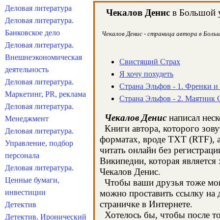
Деловая литература
Чекалов Денис
в Большой у
Деловая литература.
Банковское дело
Чекалов Денис - страница автора в Больш
Деловая литература.
Внешнеэкономическая
Свистящий Страх
деятельность
Я хочу похудеть
Деловая литература.
Страна Эльфов - 1. Френки 
Маркетинг, PR, реклама
Страна Эльфов - 2. Маятник
Деловая литература.
Чекалов Денис
написал неск
Менеджмент
Книги автора, которого зову
Деловая литература.
форматах, вроде TXT (RTF), 
Управление, подбор
читать онлайн без регистраци
персонала
Википедии, которая является
Деловая литература.
Чекалов Денис.
Ценные бумаги,
Чтобы ваши друзья тоже могл
инвестиции
можно проставить ссылку на д
страничке в Интернете.
Детектив
Хотелось бы, чтобы после тог
Детектив. Иронический