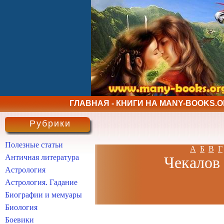
ГЛАВНАЯ - КНИГИ НА MANY-BOOKS.
Рубрики
Полезные статьи
А
Б
В
Г
Античная литература
Чекалов 
Астрология
Астрология. Гадание
Биографии и мемуары
Биология
Боевики