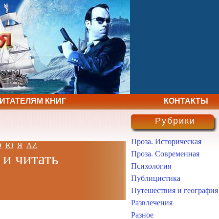
ЧИТАТЕЛЯМ КНИГ
КОНТАКТЫ
Рубрики
Проза. Историческая
Э
Ю
Я
AZ
Проза. Современная
 и читать
Психология
Публицистика
Путешествия и география
Развлечения
Разное