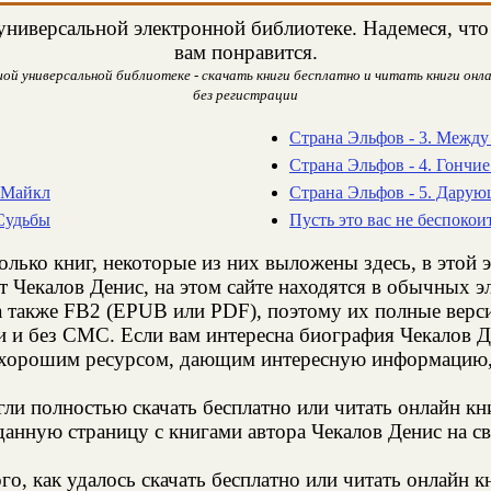
ниверсальной электронной библиотеке. Надемеся, что 
вам понравится.
ой универсальной библиотеке - скачать книги бесплатно и читать книги онла
без регистрации
Страна Эльфов - 3. Между
Страна Эльфов - 4. Гончи
и Майкл
Страна Эльфов - 5. Дарую
 Судьбы
Пусть это вас не беспокои
олько книг, некоторые из них выложены здесь, в этой 
т Чекалов Денис, на этом сайте находятся в обычных 
а также FB2 (EPUB или PDF), поэтому их полные верси
и и без СМС. Если вам интересна биография Чекалов Д
 хорошим ресурсом, дающим интересную информацию, 
и полностью скачать бесплатно или читать онлайн кн
анную страницу с книгами автора Чекалов Денис на св
о, как удалось скачать бесплатно или читать онлайн к