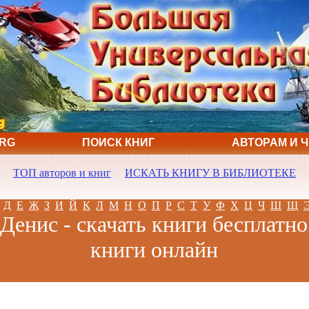
ORG
ПОИСК КНИГ
АВТОРАМ И 
ТОП авторов и книг
ИСКАТЬ КНИГУ В БИБЛИОТЕКЕ
Д
Е
Ж
З
И
Й
К
Л
М
Н
О
П
Р
С
Т
У
Ф
Х
Ц
Ч
Ш
Щ
Денис - скачать книги бесплатно
книги онлайн