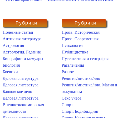
Рубрики
Рубрики
Полезные статьи
Проза. Историческая
Античная литература
Проза. Современная
Астрология
Психология
Астрология. Гадание
Публицистика
Биографии и мемуары
Путешествия и география
Биология
Развлечения
Боевики
Разное
Деловая литература
Религия/мистика/нло
Деловая литература.
Религия/мистика/нло. Магия и
Банковское дело
оккультизм
Деловая литература.
Секс учеба
Внешнеэкономическая
Спорт
деятельность
Спорт. Бодибилдинг
Деловая литература.
Спорт. Карточные игры