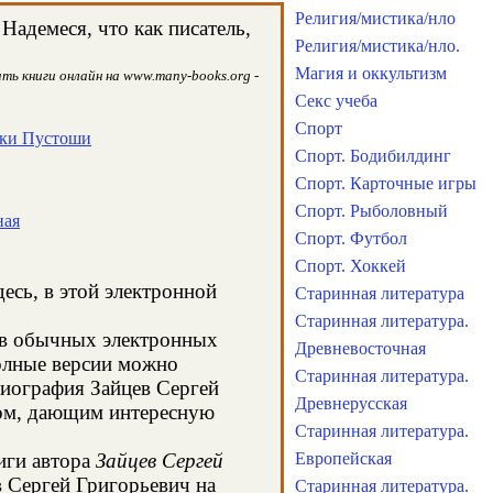
Религия/мистика/нло
адемеся, что как писатель,
Религия/мистика/нло.
Магия и оккультизм
ть книги онлайн на www.many-books.org -
Секс учеба
Спорт
аки Пустоши
Спорт. Бодибилдинг
Спорт. Карточные игры
Спорт. Рыболовный
ная
Спорт. Футбол
Спорт. Хоккей
есь, в этой электронной
Старинная литература
Старинная литература.
я в обычных электронных
Древневосточная
олные версии можно
Старинная литература.
биография Зайцев Сергей
Древнерусская
сом, дающим интересную
Старинная литература.
иги автора
Зайцев Сергей
Европейская
в Сергей Григорьевич на
Старинная литература.