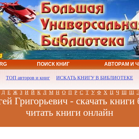
ORG
ПОИСК КНИГ
АВТОРАМ И 
ТОП авторов и книг
ИСКАТЬ КНИГУ В БИБЛИОТЕКЕ
Д
Е
Ж
З
И
Й
К
Л
М
Н
О
П
Р
С
Т
У
Ф
Х
Ц
Ч
Ш
Щ
гей Григорьевич - скачать книги 
читать книги онлайн