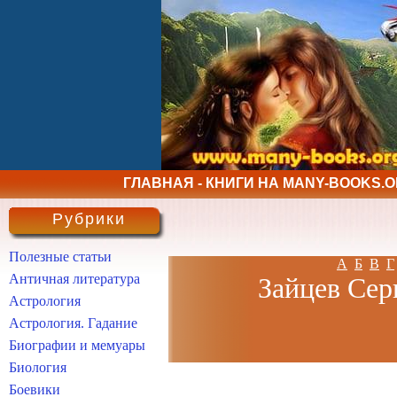
ГЛАВНАЯ - КНИГИ НА MANY-BOOKS.
Рубрики
Полезные статьи
А
Б
В
Г
Античная литература
Зайцев Сер
Астрология
Астрология. Гадание
Биографии и мемуары
Биология
Боевики