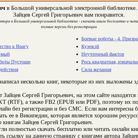
ич
в Большой универсальной электронной библиотеке. Н
Зайцев Сергей Григорьевич вам понравится.
втора в Большой универсальной библиотеке - скачать книги бесплатно и чита
полные версии без регистрации
Боевые роботы - 4. Призр
ество к Врагу
Куэнкэй
бимый
Неучтенный фактор
роботы Пустоши
Рось квадратная, изначаль
действия
Сила желания
написал несколько книг, некоторые из них выложены зд
т Зайцев Сергей Григорьевич, на этом сайте находятс
XT (RTF), а также FB2 (EPUB или PDF), поэтому их п
нлайн без регистрации и без СМС. Если вам интересна 
ать ее в Википедии, которая является хорошим ресур
о книгам Зайцев Сергей Григорьевич.
и полностью скачать бесплатно или читать онлайн кн
ть ссылку на данную страницу с книгами автора Зайце