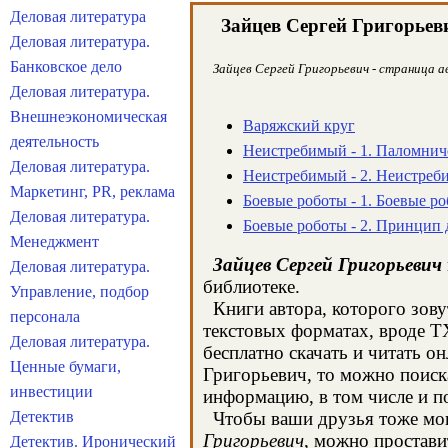
Деловая литература
Зайцев Сергей Григорьев
Деловая литература.
Банковское дело
Зайцев Сергей Григорьевич - страница а
Деловая литература.
Внешнеэкономическая
Варяжский круг
деятельность
Неистребимый - 1. Паломнич
Деловая литература.
Неистребимый - 2. Неистре
Маркетинг, PR, реклама
Боевые роботы - 1. Боевые 
Деловая литература.
Боевые роботы - 2. Принцип 
Менеджмент
Зайцев Сергей Григорьевич
Деловая литература.
библиотеке.
Управление, подбор
Книги автора, которого зову
персонала
текстовых форматах, вроде T
Деловая литература.
бесплатно скачать и читать о
Ценные бумаги,
Григорьевич, то можно поиск
инвестиции
информацию, в том числе и п
Детектив
Чтобы ваши друзья тоже могл
Григорьевич
, можно простави
Детектив. Иронический