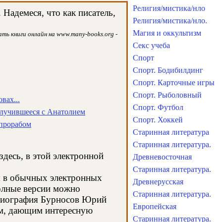
Религия/мистика/нло
Надемеся, что как писатель,
Религия/мистика/нло.
Магия и оккультизм
ть книги онлайн на www.many-books.org -
Секс учеба
Спорт
Спорт. Бодибилдинг
Спорт. Карточные игры
Спорт. Рыболовный
вах...
Спорт. Футбол
случившееся с Анатолием
Спорт. Хоккей
прорабом
Старинная литература
Старинная литература.
здесь, в этой электронной
Древневосточная
Старинная литература.
я в обычных электронных
Древнерусская
олные версии можно
Старинная литература.
а биография Бурносов Юрий
Европейская
ом, дающим интересную
Старинная литература.