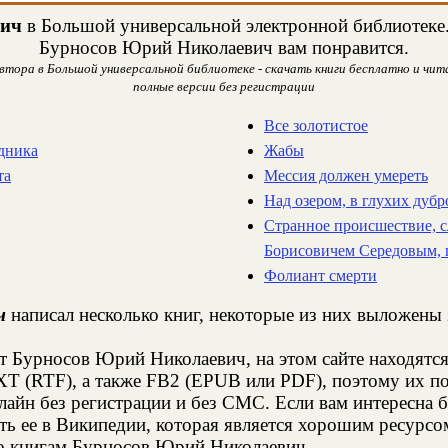
вич
в Большой универсальной электронной библиотеке. 
Бурносов Юрий Николаевич вам понравится.
тора в Большой универсальной библиотеке - скачать книги бесплатно и чита
полные версии без регистрации
Все золотистое
адника
Жабы
та
Мессия должен умереть
Над озером, в глухих дубро
Странное происшествие, 
Борисовичем Середовым, 
Фолиант смерти
ч
написал несколько книг, некоторые из них выложены 
т Бурносов Юрий Николаевич, на этом сайте находятс
XT (RTF), а также FB2 (EPUB или PDF), поэтому их п
онлайн без регистрации и без СМС. Если вам интересн
ть ее в Википедии, которая является хорошим ресурс
по книгам Бурносов Юрий Николаевич.