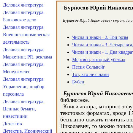
Деловая литература
Бурносов Юрий Николае
Деловая литература.
Банковское дело
Бурносов Юрий Николаевич - страница ав
Деловая литература.
Внешнеэкономическая
Числа и знаки - 2. Три розы
деятельность
Числа и знаки - 3. Четыре вс
Деловая литература.
Числа и знаки - 1. Два квадра
Маркетинг, PR, реклама
Мертвец, который убежал
Деловая литература.
Песня Сольвейг
Менеджмент
Тот, кто не с нами
Деловая литература.
Бубен
Управление, подбор
Бурносов Юрий Николаеви
персонала
библиотеке.
Деловая литература.
Книги автора, которого зову
Ценные бумаги,
текстовых форматах, вроде T
инвестиции
бесплатно скачать и читать 
Детектив
Николаевич, то можно поиска
Детектив. Иронический
информацию, в том числе и 