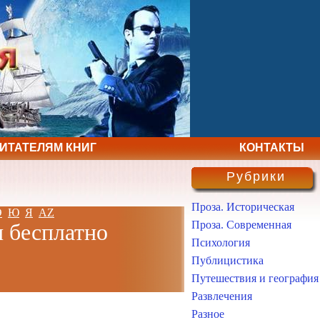
ЧИТАТЕЛЯМ КНИГ
КОНТАКТЫ
Рубрики
Проза. Историческая
Э
Ю
Я
AZ
Проза. Современная
и бесплатно
Психология
Публицистика
Путешествия и география
Развлечения
Разное