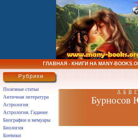
ГЛАВНАЯ - КНИГИ НА MANY-BOOKS.
Рубрики
Полезные статьи
А
Б
В
Г
Античная литература
Бурносов Ю
Астрология
Астрология. Гадание
Биографии и мемуары
Биология
Боевики