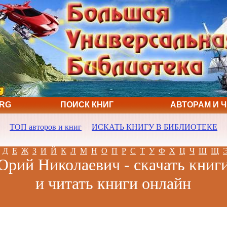
ORG
ПОИСК КНИГ
АВТОРАМ И 
ТОП авторов и книг
ИСКАТЬ КНИГУ В БИБЛИОТЕКЕ
Д
Е
Ж
З
И
Й
К
Л
М
Н
О
П
Р
С
Т
У
Ф
Х
Ц
Ч
Ш
Щ
рий Николаевич - скачать книг
и читать книги онлайн