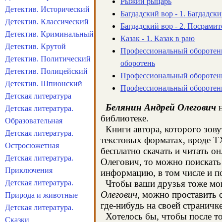
Рыжий рыцарь
Детектив. Исторический
Багдадский вор - 1. Багдадск
Детектив. Классический
Багдадский вор - 2. Посрами
Детектив. Криминальный
Казак - 1. Казак в раю
Детектив. Крутой
Профессиональный оборотень
Детектив. Политический
оборотень
Детектив. Полицейский
Профессиональный оборотень
Детектив. Шпионский
Профессиональный оборотень
Детская литература
Белянин Андрей Олегович
н
Детская литература.
библиотеке.
Образовательная
Книги автора, которого зову
Детская литература.
текстовых форматах, вроде T
Остросюжетная
бесплатно скачать и читать о
Детская литература.
Олегович, то можно поискать
Приключения
информацию, в том числе и п
Детская литература.
Чтобы ваши друзья тоже могл
Олегович
, можно проставить 
Природа и животные
где-нибудь на своей страничк
Детская литература.
Хотелось бы, чтобы после тог
Сказки