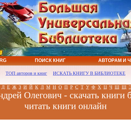
ORG
ПОИСК КНИГ
АВТОРАМ И 
ТОП авторов и книг
ИСКАТЬ КНИГУ В БИБЛИОТЕКЕ
Д
Е
Ж
З
И
Й
К
Л
М
Н
О
П
Р
С
Т
У
Ф
Х
Ц
Ч
Ш
Щ
дрей Олегович - скачать книги 
читать книги онлайн