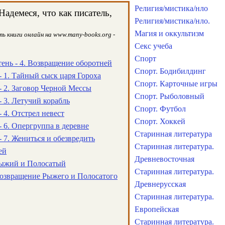
Религия/мистика/нло
адемеся, что как писатель,
Религия/мистика/нло.
Магия и оккультизм
ь книги онлайн на www.many-books.org -
Секс учеба
Спорт
ень - 4. Возвращение оборотней
Спорт. Бодибилдинг
- 1. Тайный сыск царя Гороха
Спорт. Карточные игры
- 2. Заговор Черной Мессы
Спорт. Рыболовный
 3. Летучий корабль
Спорт. Футбол
 4. Отстрел невест
Спорт. Хоккей
- 6. Опергруппа в деревне
Старинная литература
 7. Жениться и обезвредить
Старинная литература.
ей
Древневосточная
Рыжий и Полосатый
Старинная литература.
Возвращение Рыжего и Полосатого
Древнерусская
Старинная литература.
Европейская
Старинная литература.