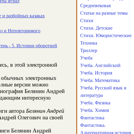
аты играл
Средневековая
Статьи на разные темы
е и разбойных казаках
Стихи
Стихи. Детские
го и Неповторимого
Стихи. Юмористические
Техника
нь - 5. Истории оборотней
Триллер
Учеба
есь, в этой электронной
Учеба. Английский
Учеба. История
 в обычных электронных
Учеба. Математика
олные версии можно
Учеба. Русский язык и
 биография Белянин Андрей
литература
, дающим интересную
Учеба. Физика
иги автора
Белянин Андрей
Учеба. Химия
Андрей Олегович на своей
Фантастика
Фантастика.
книги Белянин Андрей
Альтернативная история