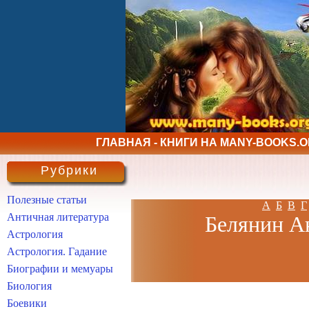
ГЛАВНАЯ - КНИГИ НА MANY-BOOKS.
Рубрики
Полезные статьи
А
Б
В
Г
Античная литература
Белянин Ан
Астрология
Астрология. Гадание
Биографии и мемуары
Биология
Боевики