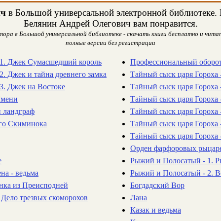
ич
в Большой универсальной электронной библиотеке. Н
Белянин Андрей Олегович вам понравится.
тора в Большой универсальной библиотеке - скачать книги бесплатно и читат
полные версии без регистрации
 1. Джек Сумасшедший король
Профессиональный оборот
. Джек и тайна древнего замка
Тайный сыск царя Гороха 
3. Джек на Востоке
Тайный сыск царя Гороха 
Имени
Тайный сыск царя Гороха -
й ландграф
Тайный сыск царя Гороха -
ого Скиминока
Тайный сыск царя Гороха 
Тайный сыск царя Гороха -
Орден фарфоровых рыцар
е
Рыжий и Полосатый - 1. 
ена - ведьма
Рыжий и Полосатый - 2. 
ёнка из Преисподней
Богдадский Вор
. Дело трезвых скоморохов
Лана
Казак и ведьма