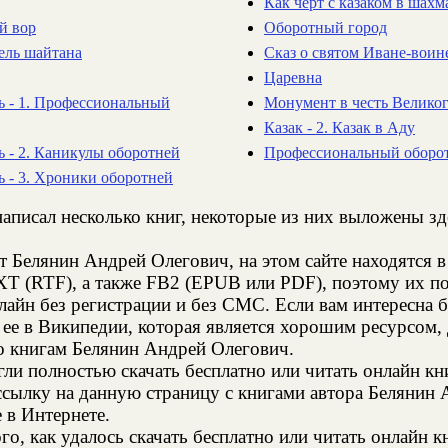
Как черт с казаком в шахм
ий вор
Оборотный город
тель шайтана
Сказ о святом Иване-воин
Царевна
 - 1. Профессиональный
Монумент в честь Велико
Казак - 2. Казак в Аду
 - 2. Каникулы оборотней
Профессиональный обороте
 - 3. Хроники оборотней
аписал несколько книг, некоторые из них выложены зд
т Белянин Андрей Олегович, на этом сайте находятся
XT (RTF), а также FB2 (EPUB или PDF), поэтому их п
нлайн без регистрации и без СМС. Если вам интересна
 ее в Википедии, которая является хорошим ресурсом
о книгам Белянин Андрей Олегович.
и полностью скачать бесплатно или читать онлайн кн
ссылку на данную страницу с книгами автора Белянин 
е в Интернете.
о, как удалось скачать бесплатно или читать онлайн 