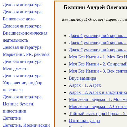
Деловая литература
Белянин Андрей Олегов
Деловая литература.
Банковское дело
Белянин Андрей Олегович - страница ав
Деловая литература.
Внешнеэкономическая
Джек Сумасшедший король -
деятельность
Джек Сумасшедший король - 2
Деловая литература.
Джек Сумасшедший король - 
Маркетинг, PR, реклама
Меч Без Имени - 1. Меч Без 
Деловая литература.
Меч Без Имени - 2. Свирепы
Менеджмент
Меч Без Имени - 3. Век свят
Деловая литература.
Вкус вампира
Управление, подбор
Ааргх - 1. Ааргх
персонала
Ааргх - 2. Ааргх в эльфятник
Деловая литература.
Моя жена - ведьма - 1. Моя ж
Ценные бумаги,
Моя жена - ведьма - 2. Сестр
инвестиции
Тайный сыск царя Гороха - 5
Детектив
Охота на гусара
Детектив. Иронический