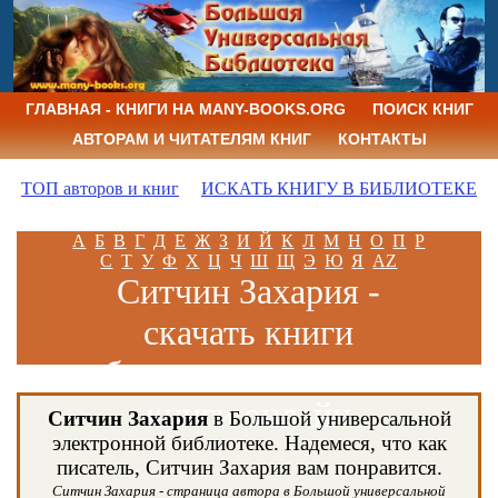
ГЛАВНАЯ - КНИГИ НА MANY-BOOKS.ORG
ПОИСК КНИГ
АВТОРАМ И ЧИТАТЕЛЯМ КНИГ
КОНТАКТЫ
ТОП авторов и книг
ИСКАТЬ КНИГУ В БИБЛИОТЕКЕ
А
Б
В
Г
Д
Е
Ж
З
И
Й
К
Л
М
Н
О
П
Р
С
Т
У
Ф
Х
Ц
Ч
Ш
Щ
Э
Ю
Я
AZ
Ситчин Захария -
скачать книги
бесплатно и читать
книги онлайн
Ситчин Захария
в Большой универсальной
электронной библиотеке. Надемеся, что как
писатель, Ситчин Захария вам понравится.
Ситчин Захария - страница автора в Большой универсальной