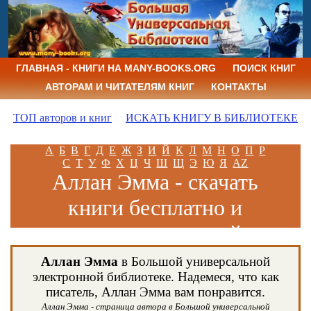
ГЛАВНАЯ - КНИГИ НА MANY-BOOKS.ORG
ПОИСК КНИГ
АВТОРАМ И ЧИТАТЕЛЯМ КНИГ
КОНТАКТЫ
ТОП авторов и книг
ИСКАТЬ КНИГУ В БИБЛИОТЕКЕ
А
Б
В
Г
Д
Е
Ж
З
И
Й
К
Л
М
Н
О
П
Р
С
Т
У
Ф
Х
Ц
Ч
Ш
Щ
Э
Ю
Я
AZ
Аллан Эмма - скачать
книги бесплатно и
читать книги онлайн
Аллан Эмма
в Большой универсальной
электронной библиотеке. Надемеся, что как
писатель, Аллан Эмма вам понравится.
Аллан Эмма - страница автора в Большой универсальной