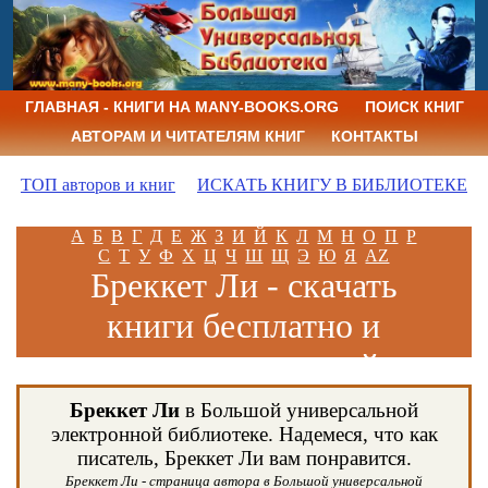
ГЛАВНАЯ - КНИГИ НА MANY-BOOKS.ORG
ПОИСК КНИГ
АВТОРАМ И ЧИТАТЕЛЯМ КНИГ
КОНТАКТЫ
ТОП авторов и книг
ИСКАТЬ КНИГУ В БИБЛИОТЕКЕ
А
Б
В
Г
Д
Е
Ж
З
И
Й
К
Л
М
Н
О
П
Р
С
Т
У
Ф
Х
Ц
Ч
Ш
Щ
Э
Ю
Я
AZ
Бреккет Ли - скачать
книги бесплатно и
читать книги онлайн
Бреккет Ли
в Большой универсальной
электронной библиотеке. Надемеся, что как
писатель, Бреккет Ли вам понравится.
Бреккет Ли - страница автора в Большой универсальной