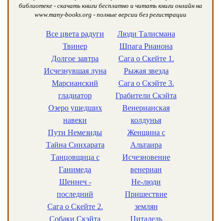
библиотеке - скачать книги бесплатно и читать книги онлайн на
www.many-books.org - полные версии без регистрации
Все цвета радуги
Люди Талисмана
Твинер
Шпага Рианона
Долгое завтра
Сага о Скейте 1.
Исчезнувшая луна
Рыжая звезда
Марсианский
Сага о Скэйте 3.
гладиатор
Грабители Скэйта
Озеро ушедших
Венерианская
навеки
колдунья
Пути Немезиды
Женщина с
Тайна Синхарата
Альтаира
Танцовщица с
Исчезновение
Ганимеда
венериан
Шеннеч -
Не-люди
последний
Пришествие
Сага о Скейте 2.
землян
Собаки Скэйта
Цитадель