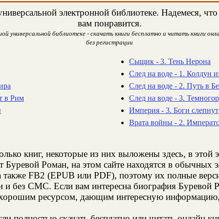
ниверсальной электронной библиотеке. Надемеся, что 
вам понравится.
ой универсальной библиотеке - скачать книги бесплатно и читать книги онла
без регистрации
Сыщик - 3. Тень Нерона
След на воде - 1. Колдун 
ира
След на воде - 2. Путь в Б
т в Рим
След на воде - 3. Темного
ы
Империя - 3. Боги слепнут
Врата войны - 2. Императ
олько книг, некоторые из них выложены здесь, в этой 
т Буревой Роман, на этом сайте находятся в обычных 
а также FB2 (EPUB или PDF), поэтому их полные верси
и и без СМС. Если вам интересна биография Буревой Р
 хорошим ресурсом, дающим интересную информацию, 
и полностью скачать бесплатно или читать онлайн кн