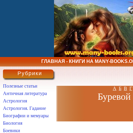
ГЛАВНАЯ - КНИГИ НА MANY-BOOKS.
Рубрики
Полезные статьи
А
Б
В
Г
Античная литература
Буревой 
Астрология
Астрология. Гадание
Биографии и мемуары
Биология
Боевики