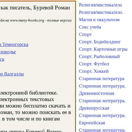
Религия/мистика/нло
как писатель, Буревой Роман
Религия/мистика/нло.
Магия и оккультизм
йн на www.many-books.org - полные версии
Секс учеба
Спорт
Спорт. Бодибилдинг
из Темногорска
Спорт. Карточные игры
еловодье
Спорт. Рыболовный
рск
Спорт. Футбол
Спорт. Хоккей
ор Валгаллы
Старинная литература
Старинная литература.
электронной библиотеке.
Древневосточная
электронных текстовых
Старинная литература.
и можно бесплатно скачать и
Древнерусская
оман, то можно поискать ее в
Старинная литература.
в том числе и по книгам
Европейская
Старинная литература.
иги автора
Буревой Роман
,