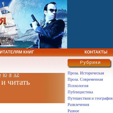
ЧИТАТЕЛЯМ КНИГ
КОНТАКТЫ
Рубрики
Проза. Историческая
Э
Ю
Я
AZ
Проза. Современная
 и читать
Психология
Публицистика
Путешествия и география
Развлечения
Разное