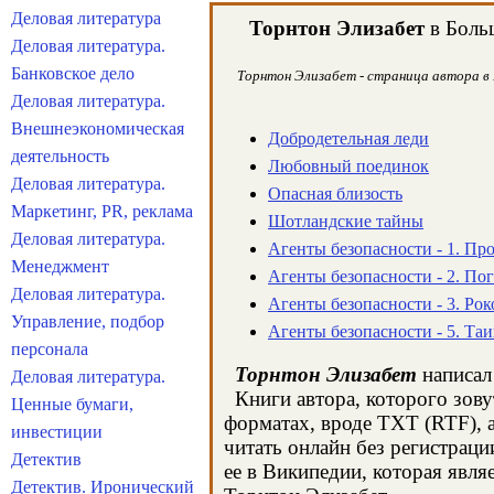
Деловая литература
Торнтон Элизабет
в Больш
Деловая литература.
Банковское дело
Торнтон Элизабет - страница автора в 
Деловая литература.
Внешнеэкономическая
Добродетельная леди
деятельность
Любовный поединок
Деловая литература.
Опасная близость
Маркетинг, PR, реклама
Шотландские тайны
Деловая литература.
Агенты безопасности - 1. Пр
Менеджмент
Агенты безопасности - 2. Пог
Деловая литература.
Агенты безопасности - 3. Ро
Управление, подбор
Агенты безопасности - 5. Та
персонала
Торнтон Элизабет
написал 
Деловая литература.
Книги автора, которого зову
Ценные бумаги,
форматах, вроде TXT (RTF), 
инвестиции
читать онлайн без регистрац
Детектив
ее в Википедии, которая явл
Детектив. Иронический