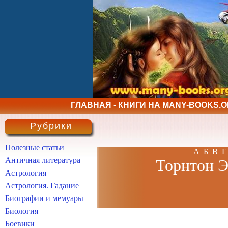
ГЛАВНАЯ - КНИГИ НА MANY-BOOKS.
Рубрики
Полезные статьи
А
Б
В
Г
Античная литература
Торнтон Э
Астрология
Астрология. Гадание
Биографии и мемуары
Биология
Боевики