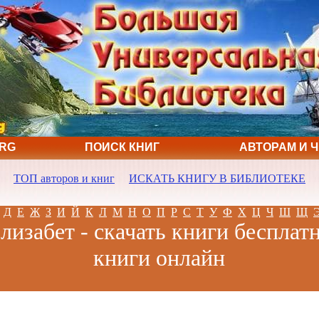
ORG
ПОИСК КНИГ
АВТОРАМ И 
ТОП авторов и книг
ИСКАТЬ КНИГУ В БИБЛИОТЕКЕ
Д
Е
Ж
З
И
Й
К
Л
М
Н
О
П
Р
С
Т
У
Ф
Х
Ц
Ч
Ш
Щ
лизабет - скачать книги бесплатн
книги онлайн