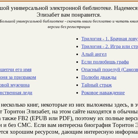
ой универсальной электронной библиотеке. Надемеся,
Элизабет вам понравится.
Большой универсальной библиотеке - скачать книги бесплатно и читать книги
версии без регистрации
Трилогия - 1. Брачная лов
Трилогия - 2. Игра или стр
Алый ангел
Если полюбишь графа
ошепчи его имя
Опасный поцелуй (Самозв
оня за призраком
Полюби дважды
ковой мужчина
Тайный страж
инственная леди
Роковое наваждение
несколько книг, некоторые из них выложены здесь, в 
т Торнтон Элизабет, на этом сайте находятся в обычн
а также FB2 (EPUB или PDF), поэтому их полные верси
ии и без СМС. Если вам интересна биография Торнтон 
яется хорошим ресурсом, дающим интересную информац