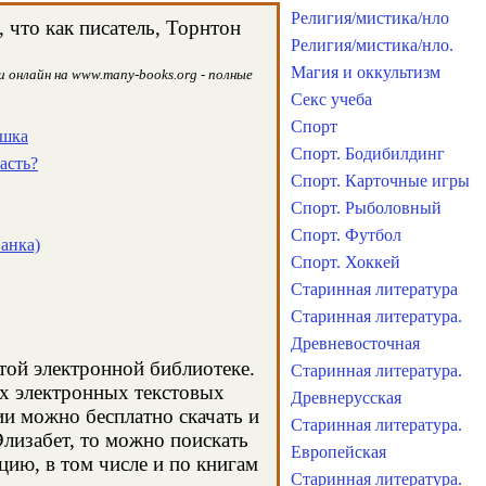
Религия/мистика/нло
 что как писатель, Торнтон
Религия/мистика/нло.
Магия и оккультизм
 онлайн на www.many-books.org - полные
Секс учеба
Спорт
ушка
Спорт. Бодибилдинг
асть?
Спорт. Карточные игры
Спорт. Рыболовный
Спорт. Футбол
анка)
Спорт. Хоккей
Старинная литература
Старинная литература.
Древневосточная
этой электронной библиотеке.
Старинная литература.
ых электронных текстовых
Древнерусская
и можно бесплатно скачать и
Старинная литература.
Элизабет, то можно поискать
Европейская
ию, в том числе и по книгам
Старинная литература.