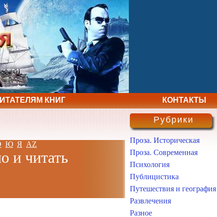
ЧИТАТЕЛЯМ КНИГ
КОНТАКТЫ
Рубрики
Проза. Историческая
Э
Ю
Я
AZ
Проза. Современная
о и читать
Психология
Публицистика
Путешествия и география
Развлечения
Разное