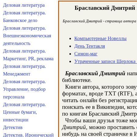
Деловая литература
Браславский Дмитрий
Деловая литература.
Банковское дело
Браславский Дмитрий - страница автора в
Деловая литература.
Внешнеэкономическая
Компьютерные Новеллы
деятельность
День Тентакля
Деловая литература.
Симон-маг
Маркетинг, PR, реклама
Утраченные записи Шерлока
Деловая литература.
Браславский Дмитрий
напи
Менеджмент
библиотеке.
Деловая литература.
Книги автора, которого зову
Управление, подбор
форматах, вроде TXT (RTF), 
персонала
читать онлайн без регистрац
Деловая литература.
поискать ее в Википедии, ко
Ценные бумаги,
по книгам Браславский Дмитр
инвестиции
Чтобы ваши друзья тоже могл
Дмитрий
, можно проставить 
Детектив
нибудь на своей страничке в 
Детектив. Иронический