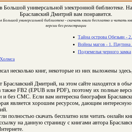
в Большой универсальной электронной библиотеке. Над
Браславский Дмитрий вам понравится.
 Большой универсальной библиотеке - скачать книги бесплатно и читать кни
версии без регистрации
Тайна острова Обезьян - 2
Войны магов - 1. Паутина
Подземелья черного замка
 Холмса
сал несколько книг, некоторые из них выложены здесь
т Браславский Дмитрий, на этом сайте находятся в об
а также FB2 (EPUB или PDF), поэтому их полные верси
ии и без СМС. Если вам интересна биография Браславс
торая является хорошим ресурсом, дающим интересную
ий.
и полностью скачать бесплатно или читать онлайн кн
ссылку на данную страницу с книгами автора Браславс
Интернете.