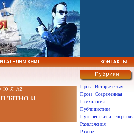
ЧИТАТЕЛЯМ КНИГ
КОНТАКТЫ
Рубрики
Проза. Историческая
Э
Ю
Я
AZ
Проза. Современная
сплатно и
Психология
Публицистика
Путешествия и география
Развлечения
Разное