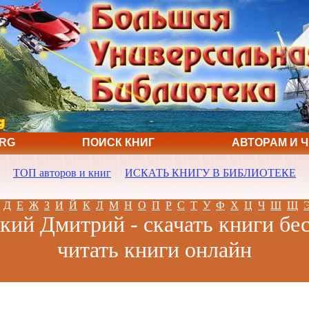
ORG
ПОИСК КНИГ
АВТОРАМ И 
ТОП авторов и книг
ИСКАТЬ КНИГУ В БИБЛИОТЕКЕ
Д
Е
Ж
З
И
Й
К
Л
М
Н
О
П
Р
С
Т
У
Ф
Х
Ц
Ч
Ш
Щ
кий Дмитрий - скачать книги бе
читать книги онлайн