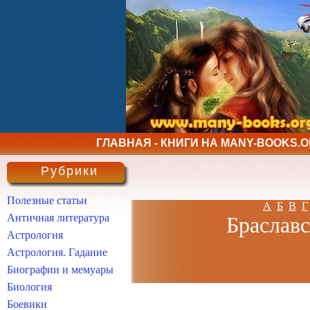
ГЛАВНАЯ - КНИГИ НА MANY-BOOKS.
Рубрики
Полезные статьи
А
Б
В
Г
Античная литература
Браславс
Астрология
Астрология. Гадание
Биографии и мемуары
Биология
Боевики