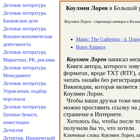
Деловая литература
Коулмен Лорен
в Большой у
Деловая литература.
Банковское дело
Коулмен Лорен - страница автора в Больш
Деловая литература.
Внешнеэкономическая
Magic: The Gathering - 4. Пор
деятельность
Воин Хирицу
Деловая литература.
Коулмен Лорен
написал неск
Маркетинг, PR, реклама
Книги автора, которого зову
Деловая литература.
форматах, вроде TXT (RTF), 
Менеджмент
читать онлайн без регистраци
Деловая литература.
Википедии, которая является
Управление, подбор
Коулмен Лорен.
персонала
Чтобы ваши друзья тоже могл
Деловая литература.
можно проставить ссылку на 
страничке в Интернете.
Ценные бумаги,
Хотелось бы, чтобы после тог
инвестиции
получили бы то, что хотели.
Детектив
Ключевые слова: Коулмен Лорен, кни
Детектив. Иронический