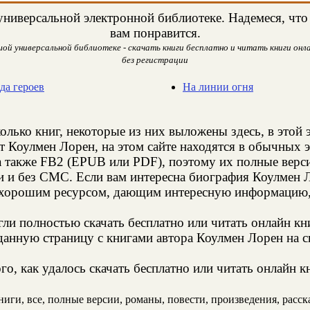
ниверсальной электронной библиотеке. Надемеся, что 
вам понравится.
ой универсальной библиотеке - скачать книги бесплатно и читать книги онла
без регистрации
ода героев
На линии огня
олько книг, некоторые из них выложены здесь, в этой 
т Коулмен Лорен, на этом сайте находятся в обычных 
а также FB2 (EPUB или PDF), поэтому их полные верси
и и без СМС. Если вам интересна биография Коулмен Л
 хорошим ресурсом, дающим интересную информацию, 
и полностью скачать бесплатно или читать онлайн кн
данную страницу с книгами автора Коулмен Лорен на св
о, как удалось скачать бесплатно или читать онлайн 
ги, все, полные версии, романы, повести, произведения, рассказ