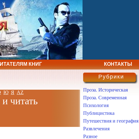
ЧИТАТЕЛЯМ КНИГ
КОНТАКТЫ
Рубрики
Проза. Историческая
Э
Ю
Я
AZ
Проза. Современная
 и читать
Психология
Публицистика
Путешествия и география
Развлечения
Разное