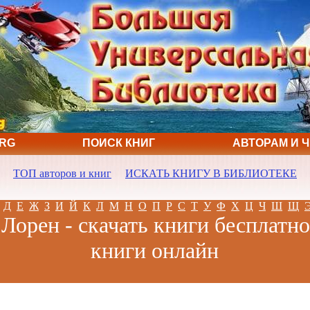
ORG
ПОИСК КНИГ
АВТОРАМ И 
ТОП авторов и книг
ИСКАТЬ КНИГУ В БИБЛИОТЕКЕ
Д
Е
Ж
З
И
Й
К
Л
М
Н
О
П
Р
С
Т
У
Ф
Х
Ц
Ч
Ш
Щ
Лорен - скачать книги бесплатно
книги онлайн