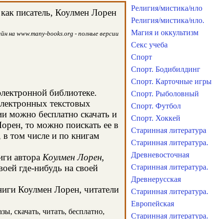
Религия/мистика/нло
как писатель, Коулмен Лорен
Религия/мистика/нло.
Магия и оккультизм
йн на www.many-books.org - полные версии
Секс учеба
Спорт
Спорт. Бодибилдинг
Спорт. Карточные игры
электронной библиотеке.
Спорт. Рыболовный
электронных текстовых
Спорт. Футбол
и можно бесплатно скачать и
Спорт. Хоккей
орен, то можно поискать ее в
Старинная литература
в том числе и по книгам
Старинная литература.
Древневосточная
иги автора
Коулмен Лорен
,
оей где-нибудь на своей
Старинная литература.
Древнерусская
книги Коулмен Лорен, читатели
Старинная литература.
Европейская
ы, скачать, читать, бесплатно,
Старинная литература.