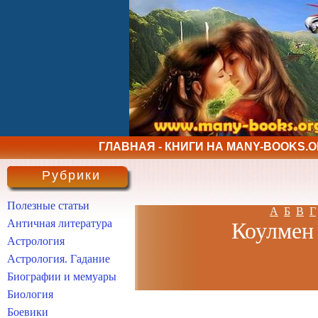
ГЛАВНАЯ - КНИГИ НА MANY-BOOKS.
Рубрики
Полезные статьи
А
Б
В
Г
Античная литература
Коулмен 
Астрология
Астрология. Гадание
Биографии и мемуары
Биология
Боевики