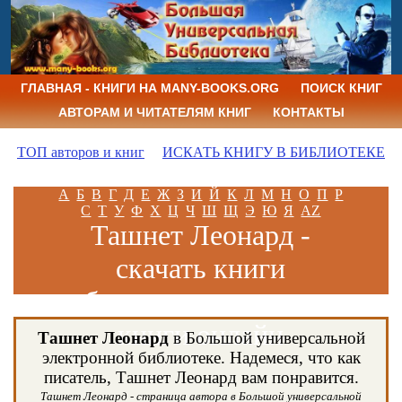
ГЛАВНАЯ - КНИГИ НА MANY-BOOKS.ORG
ПОИСК КНИГ
АВТОРАМ И ЧИТАТЕЛЯМ КНИГ
КОНТАКТЫ
ТОП авторов и книг
ИСКАТЬ КНИГУ В БИБЛИОТЕКЕ
А
Б
В
Г
Д
Е
Ж
З
И
Й
К
Л
М
Н
О
П
Р
С
Т
У
Ф
Х
Ц
Ч
Ш
Щ
Э
Ю
Я
AZ
Ташнет Леонард -
скачать книги
бесплатно и читать
книги онлайн
Ташнет Леонард
в Большой универсальной
электронной библиотеке. Надемеся, что как
писатель, Ташнет Леонард вам понравится.
Ташнет Леонард - страница автора в Большой универсальной