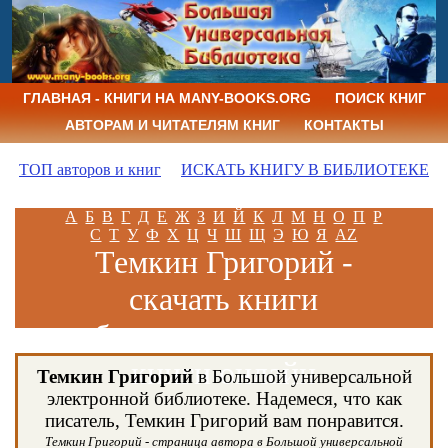
ГЛАВНАЯ - КНИГИ НА MANY-BOOKS.ORG
ПОИСК КНИГ
АВТОРАМ И ЧИТАТЕЛЯМ КНИГ
КОНТАКТЫ
ТОП авторов и книг
ИСКАТЬ КНИГУ В БИБЛИОТЕКЕ
А
Б
В
Г
Д
Е
Ж
З
И
Й
К
Л
М
Н
О
П
Р
С
Т
У
Ф
Х
Ц
Ч
Ш
Щ
Э
Ю
Я
AZ
Темкин Григорий -
скачать книги
бесплатно и читать
книги онлайн
Темкин Григорий
в Большой универсальной
электронной библиотеке. Надемеся, что как
писатель, Темкин Григорий вам понравится.
Темкин Григорий - страница автора в Большой универсальной