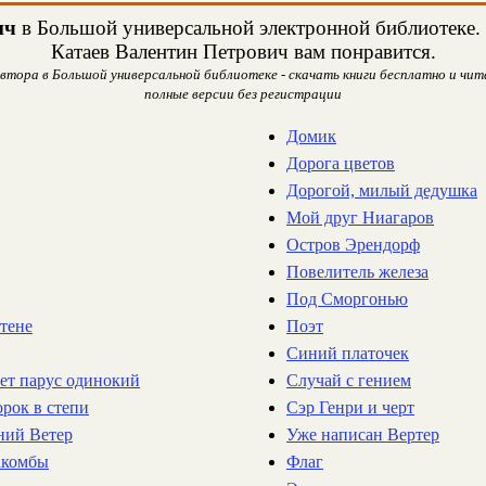
ич
в Большой универсальной электронной библиотеке. Н
Катаев Валентин Петрович вам понравится.
тора в Большой универсальной библиотеке - скачать книги бесплатно и чита
полные версии без регистрации
Домик
Дорога цветов
Дорогой, милый дедушка
Мой друг Ниагаров
Остров Эрендорф
Повелитель железа
Под Сморгонью
стене
Поэт
Синий платочек
еет парус одинокий
Случай с гением
орок в степи
Сэр Генри и черт
ний Ветер
Уже написан Вертер
акомбы
Флаг