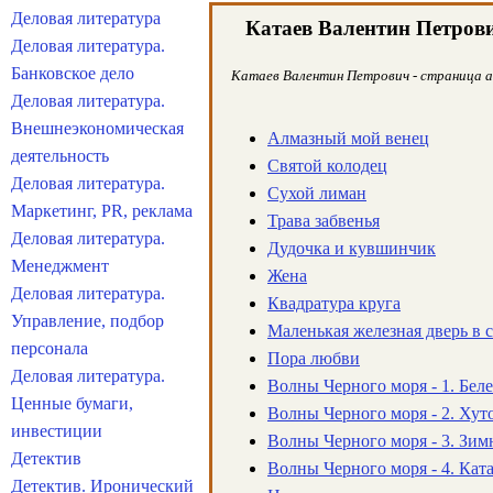
Деловая литература
Катаев Валентин Петров
Деловая литература.
Банковское дело
Катаев Валентин Петрович - страница ав
Деловая литература.
Внешнеэкономическая
Алмазный мой венец
деятельность
Святой колодец
Деловая литература.
Сухой лиман
Маркетинг, PR, реклама
Трава забвенья
Деловая литература.
Дудочка и кувшинчик
Менеджмент
Жена
Деловая литература.
Квадратура круга
Управление, подбор
Маленькая железная дверь в 
персонала
Пора любви
Деловая литература.
Волны Черного моря - 1. Бел
Ценные бумаги,
Волны Черного моря - 2. Хут
инвестиции
Волны Черного моря - 3. Зим
Детектив
Волны Черного моря - 4. Кат
Детектив. Иронический