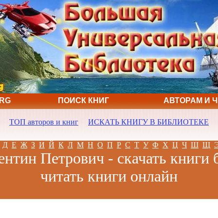
ORG
ПОИСК КНИГ
АВТОРАМ И 
ТОП авторов и книг
ИСКАТЬ КНИГУ В БИБЛИОТЕКЕ
Д
Е
Ж
З
И
Й
К
Л
М
Н
О
П
Р
С
Т
У
Ф
Х
Ц
Ч
Ш
Щ
ентин Петрович - скачать книги 
читать книги онлайн