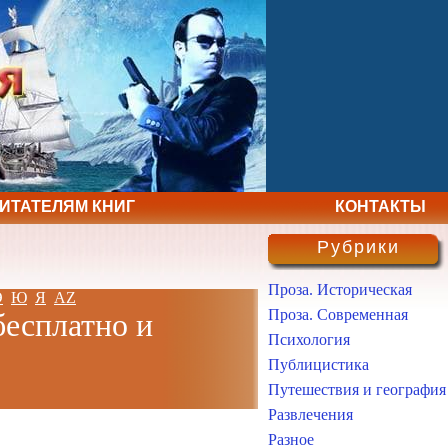
ЧИТАТЕЛЯМ КНИГ
КОНТАКТЫ
Рубрики
Проза. Историческая
Э
Ю
Я
AZ
Проза. Современная
бесплатно и
Психология
Публицистика
Путешествия и география
Развлечения
Разное