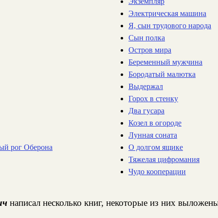
Экземпляр
Электрическая машина
Я, сын трудового народа
Сын полка
Остров мира
Беременный мужчина
Бородатый малютка
Выдержал
Горох в стенку
Два гусара
Козел в огороде
Лунная соната
ый рог Оберона
О долгом ящике
Тяжелая цифромания
Чудо кооперации
ич
написал несколько книг, некоторые из них выложены