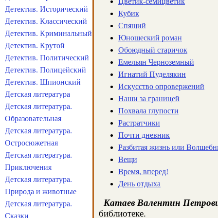
Цветик-семицветик
Детектив. Исторический
Кубик
Детектив. Классический
Спящий
Детектив. Криминальный
Юношеский роман
Детектив. Крутой
Обоюдный старичок
Детектив. Политический
Емельян Черноземный
Детектив. Полицейский
Игнатий Пуделякин
Детектив. Шпионский
Искусство опровержений
Детская литература
Наши за границей
Детская литература.
Похвала глупости
Образовательная
Растратчики
Детская литература.
Почти дневник
Остросюжетная
Разбитая жизнь или Волшебн
Детская литература.
Вещи
Приключения
Время, вперед!
Детская литература.
День отдыха
Природа и животные
Катаев Валентин Петров
Детская литература.
библиотеке.
Сказки