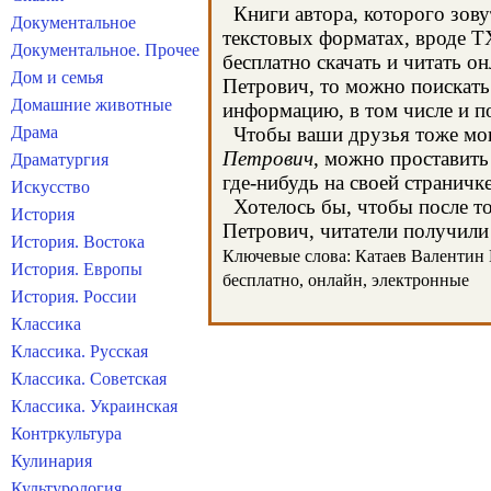
Книги автора, которого зову
Документальное
текстовых форматах, вроде T
Документальное. Прочее
бесплатно скачать и читать о
Дом и семья
Петрович, то можно поискать
Домашние животные
информацию, в том числе и п
Драма
Чтобы ваши друзья тоже могл
Петрович
, можно проставить
Драматургия
где-нибудь на своей страничк
Искусство
Хотелось бы, чтобы после тог
История
Петрович, читатели получили 
История. Востока
Ключевые слова: Катаев Валентин П
История. Европы
бесплатно, онлайн, электронные
История. России
Классика
Классика. Русская
Классика. Советская
Классика. Украинская
Контркультура
Кулинария
Культурология