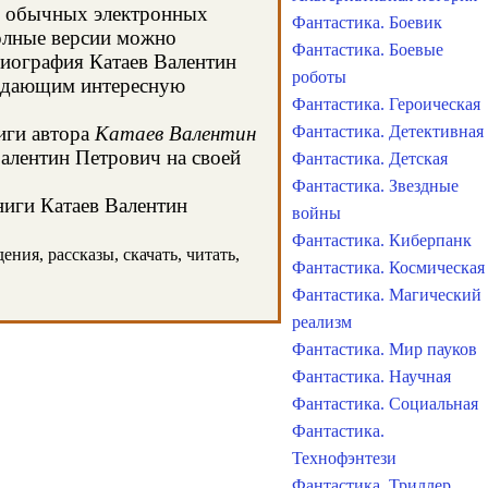
 в обычных электронных
Фантастика. Боевик
олные версии можно
Фантастика. Боевые
 биография Катаев Валентин
роботы
, дающим интересную
Фантастика. Героическая
иги автора
Катаев Валентин
Фантастика. Детективная
Валентин Петрович на своей
Фантастика. Детская
Фантастика. Звездные
ниги Катаев Валентин
войны
Фантастика. Киберпанк
ния, рассказы, скачать, читать,
Фантастика. Космическая
Фантастика. Магический
реализм
Фантастика. Мир пауков
Фантастика. Научная
Фантастика. Социальная
Фантастика.
Технофэнтези
Фантастика. Триллер