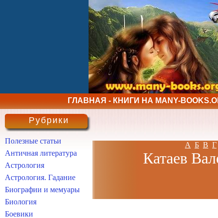
ГЛАВНАЯ - КНИГИ НА MANY-BOOKS.
Рубрики
Полезные статьи
А
Б
В
Г
Античная литература
Катаев Вал
Астрология
Астрология. Гадание
Биографии и мемуары
Биология
Боевики