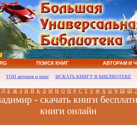
ORG
ПОИСК КНИГ
АВТОРАМ И 
ТОП авторов и книг
ИСКАТЬ КНИГУ В БИБЛИОТЕКЕ
Д
Е
Ж
З
И
Й
К
Л
М
Н
О
П
Р
С
Т
У
Ф
Х
Ц
Ч
Ш
Щ
адимир - скачать книги бесплатн
книги онлайн