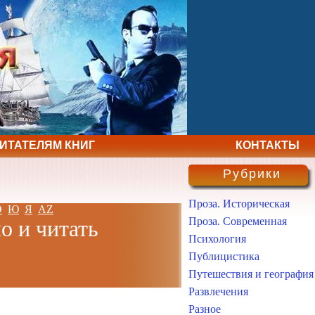
ЧИТАТЕЛЯМ КНИГ
КОНТАКТЫ
Рубрики
Проза. Историческая
Э
Ю
Я
AZ
Проза. Современная
о и читать
Психология
Публицистика
Путешествия и география
Развлечения
Разное