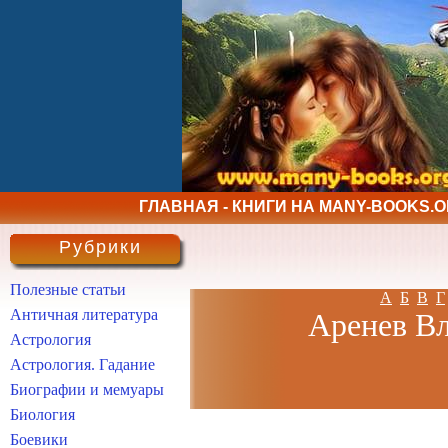
ГЛАВНАЯ - КНИГИ НА MANY-BOOKS.
Рубрики
Полезные статьи
А
Б
В
Г
Античная литература
Аренев Вл
Астрология
Астрология. Гадание
Биографии и мемуары
Биология
Боевики