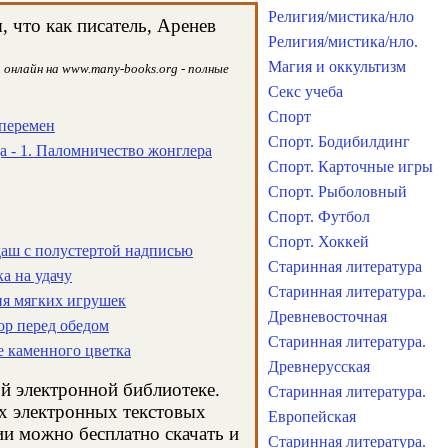
Религия/мистика/нло
 что как писатель, Аренев
Религия/мистика/нло.
Магия и оккультизм
 онлайн на www.many-books.org - полные
Секс учеба
Спорт
 перемен
Спорт. Бодибилдинг
а - 1. Паломничество жонглера
Спорт. Карточные игры
Спорт. Рыболовный
Спорт. Футбол
Спорт. Хоккей
даш с полустертой надписью
Старинная литература
а на удачу
Старинная литература.
ия мягких игрушек
Древневосточная
ор перед обедом
Старинная литература.
е каменного цветка
Древнерусская
ой электронной библиотеке.
Старинная литература.
ых электронных текстовых
Европейская
и можно бесплатно скачать и
Старинная литература.