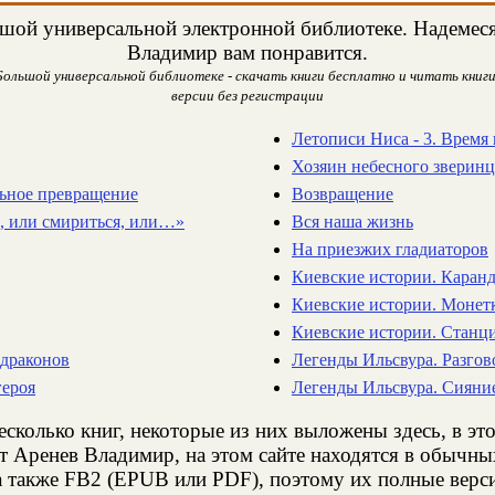
шой универсальной электронной библиотеке. Надемеся,
Владимир вам понравится.
ольшой универсальной библиотеке - скачать книги бесплатно и читать книги
версии без регистрации
Летописи Ниса - 3. Время
Хозяин небесного зверинц
льное превращение
Возвращение
, или смириться, или…»
Вся наша жизнь
На приезжих гладиаторов
Киевские истории. Каран
Киевские истории. Монетк
Киевские истории. Станц
 драконов
Легенды Ильсвура. Разгов
героя
Легенды Ильсвура. Сияни
есколько книг, некоторые из них выложены здесь, в эт
т Аренев Владимир, на этом сайте находятся в обычн
а также FB2 (EPUB или PDF), поэтому их полные верси