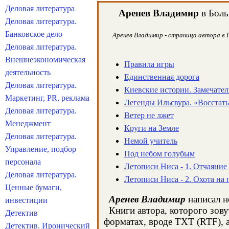
Деловая литература
Аренев Владимир
в Боль
Деловая литература.
Банковское дело
Аренев Владимир - страница автора в Б
Деловая литература.
Внешнеэкономическая
Правила игры
деятельность
Единственная дорога
Деловая литература.
Киевские истории. Замечате
Маркетинг, PR, реклама
Легенды Ильсвура. «Восстать
Деловая литература.
Ветер не лжет
Менеджмент
Круги на Земле
Деловая литература.
Немой учитель
Управление, подбор
Под небом голубым
персонала
Летописи Ниса - 1. Отчаяние
Деловая литература.
Летописи Ниса - 2. Охота на 
Ценные бумаги,
Аренев Владимир
написал н
инвестиции
Книги автора, которого зову
Детектив
форматах, вроде TXT (RTF), 
Детектив. Иронический