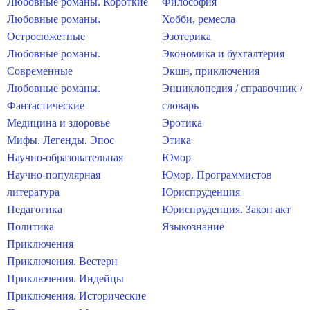
Любовные романы. Короткие
Философия
Любовные романы.
Хобби, ремесла
Остросюжетные
Эзотерика
Любовные романы.
Экономика и бухгалтерия
Современные
Экшн, приключения
Любовные романы.
Энциклопедия / справочник /
Фантастические
словарь
Медицина и здоровье
Эротика
Мифы. Легенды. Эпос
Этика
Научно-образовательная
Юмор
Научно-популярная
Юмор. Программистов
литература
Юриспруденция
Педагогика
Юриспруденция. Закон акт
Политика
Языкознание
Приключения
Приключения. Вестерн
Приключения. Индейцы
Приключения. Исторические