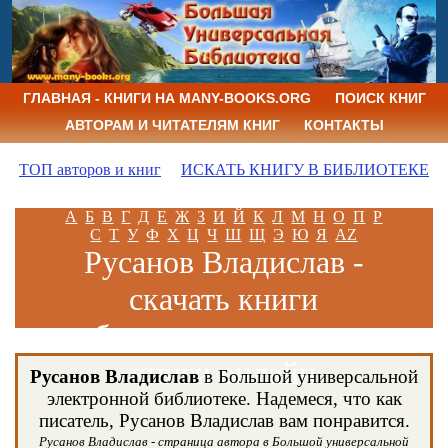
ГЛАВНАЯ - КНИГИ НА MANY-BOOKS.ORG
ПОИСК КНИГ
АВТОРАМ И ЧИТАТЕЛЯМ КНИГ
КОНТАКТЫ
ТОП авторов и книг
ИСКАТЬ КНИГУ В БИБЛИОТЕКЕ
А
Б
В
Г
Д
Е
Ж
З
И
Й
К
Л
М
Н
О
П
Р
С
Т
У
Ф
Х
Ц
Ч
Ш
Щ
Э
Ю
Я
AZ
Русанов Владислав -
скачать книги
бесплатно и читать
книги онлайн
Русанов Владислав
в Большой универсальной
электронной библиотеке. Надемеся, что как
писатель, Русанов Владислав вам понравится.
Русанов Владислав - страница автора в Большой универсальной