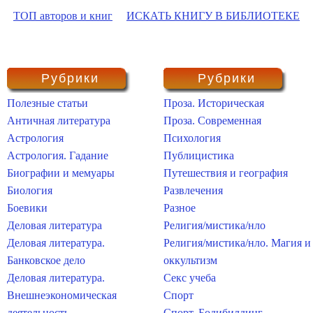
ТОП авторов и книг
ИСКАТЬ КНИГУ В БИБЛИОТЕКЕ
Рубрики
Рубрики
Полезные статьи
Проза. Историческая
Античная литература
Проза. Современная
Астрология
Психология
Астрология. Гадание
Публицистика
Биографии и мемуары
Путешествия и география
Биология
Развлечения
Боевики
Разное
Деловая литература
Религия/мистика/нло
Деловая литература.
Религия/мистика/нло. Магия и
Банковское дело
оккультизм
Деловая литература.
Секс учеба
Внешнеэкономическая
Спорт
деятельность
Спорт. Бодибилдинг