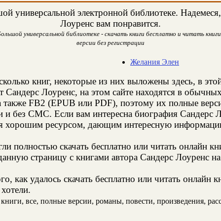
ой универсальной электронной библиотеке. Надемеся, 
Лоуренс вам понравится.
ольшой универсальной библиотеке - скачать книги бесплатно и читать книги
версии без регистрации
Желания Элен
сколько книг, некоторые из них выложены здесь, в это
т Сандерс Лоуренс, на этом сайте находятся в обычны
а также FB2 (EPUB или PDF), поэтому их полные верси
и и без СМС. Если вам интересна биография Сандерс Л
ся хорошим ресурсом, дающим интересную информацию
и полностью скачать бесплатно или читать онлайн кн
анную страницу с книгами автора Сандерс Лоуренс на 
о, как удалось скачать бесплатно или читать онлайн 
 хотели.
ниги, все, полные версии, романы, повести, произведения, расск