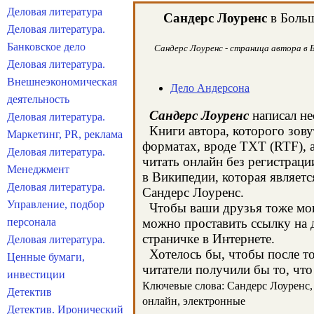
Деловая литература
Сандерс Лоуренс
в Больш
Деловая литература.
Банковское дело
Сандерс Лоуренс - страница автора в Б
Деловая литература.
Внешнеэкономическая
Дело Андерсона
деятельность
Сандерс Лоуренс
написал не
Деловая литература.
Книги автора, которого зову
Маркетинг, PR, реклама
форматах, вроде TXT (RTF), 
Деловая литература.
читать онлайн без регистраци
Менеджмент
в Википедии, которая являет
Деловая литература.
Сандерс Лоуренс.
Управление, подбор
Чтобы ваши друзья тоже могл
персонала
можно проставить ссылку на д
страничке в Интернете.
Деловая литература.
Хотелось бы, чтобы после тог
Ценные бумаги,
читатели получили бы то, что
инвестиции
Ключевые слова: Сандерс Лоуренс, к
Детектив
онлайн, электронные
Детектив. Иронический