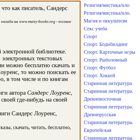
Религия/мистика/нло
что как писатель, Сандерс
Религия/мистика/нло.
Магия и оккультизм
 онлайн на www.many-books.org - полные
Секс учеба
Спорт
Спорт. Бодибилдинг
й электронной библиотеке.
Спорт. Карточные игры
х электронных текстовых
Спорт. Рыболовный
и можно бесплатно скачать и
Спорт. Футбол
оуренс, то можно поискать ее
Спорт. Хоккей
, в том числе и по книгам
Старинная литература
Старинная литература.
иги автора
Сандерс Лоуренс
,
своей где-нибудь на своей
Древневосточная
Старинная литература.
книги Сандерс Лоуренс,
Древнерусская
Старинная литература.
азы, скачать, читать, бесплатно,
Европейская
Старинная литература.