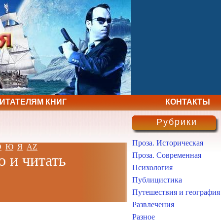
ЧИТАТЕЛЯМ КНИГ
КОНТАКТЫ
Рубрики
Проза. Историческая
Э
Ю
Я
AZ
Проза. Современная
о и читать
Психология
Публицистика
Путешествия и география
Развлечения
Разное