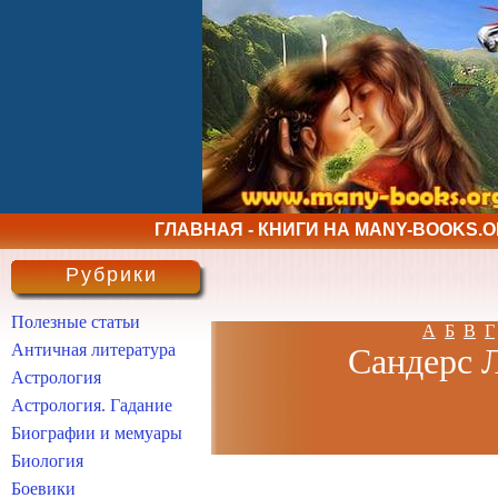
ГЛАВНАЯ - КНИГИ НА MANY-BOOKS.
Рубрики
Полезные статьи
А
Б
В
Г
Античная литература
Сандерс Л
Астрология
Астрология. Гадание
Биографии и мемуары
Биология
Боевики