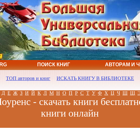
ORG
ПОИСК КНИГ
АВТОРАМ И 
ТОП авторов и книг
ИСКАТЬ КНИГУ В БИБЛИОТЕКЕ
Д
Е
Ж
З
И
Й
К
Л
М
Н
О
П
Р
С
Т
У
Ф
Х
Ц
Ч
Ш
Щ
оуренс - скачать книги бесплатн
книги онлайн