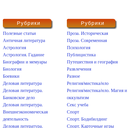
Рубрики
Рубрики
Полезные статьи
Проза. Историческая
Античная литература
Проза. Современная
Астрология
Психология
Астрология. Гадание
Публицистика
Биографии и мемуары
Путешествия и география
Биология
Развлечения
Боевики
Разное
Деловая литература
Религия/мистика/нло
Деловая литература.
Религия/мистика/нло. Магия и
Банковское дело
оккультизм
Деловая литература.
Секс учеба
Внешнеэкономическая
Спорт
деятельность
Спорт. Бодибилдинг
Деловая литература.
Спорт. Карточные игры