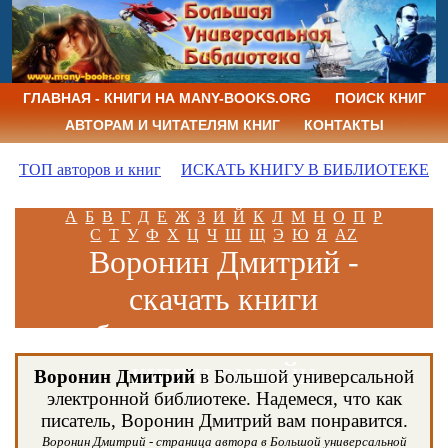
ГЛАВНАЯ - КНИГИ НА MANY-BOOKS.ORG
ПОИСК КНИГ
АВТОРАМ И ЧИТАТЕЛЯМ КНИГ
КОНТАКТЫ
ТОП авторов и книг
ИСКАТЬ КНИГУ В БИБЛИОТЕКЕ
А
Б
В
Г
Д
Е
Ж
З
И
Й
К
Л
М
Н
О
П
Р
С
Т
У
Ф
Х
Ц
Ч
Ш
Щ
Э
Ю
Я
AZ
Воронин Дмитрий -
скачать книги
бесплатно и читать
книги онлайн
Воронин Дмитрий
в Большой универсальной
электронной библиотеке. Надемеся, что как
писатель, Воронин Дмитрий вам понравится.
Воронин Дмитрий - страница автора в Большой универсальной