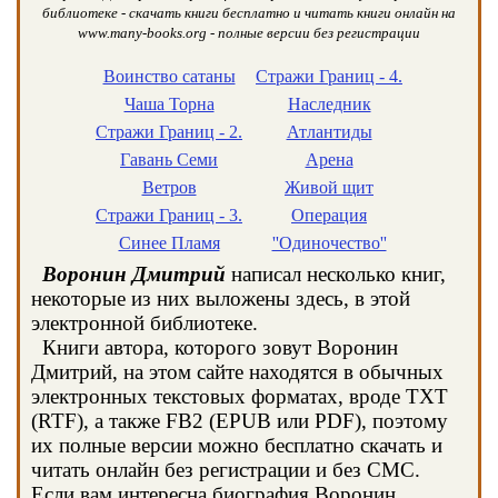
библиотеке - скачать книги бесплатно и читать книги онлайн на
www.many-books.org - полные версии без регистрации
Воинство сатаны
Стражи Границ - 4.
Чаша Торна
Наследник
Стражи Границ - 2.
Атлантиды
Гавань Семи
Арена
Ветров
Живой щит
Стражи Границ - 3.
Операция
Синее Пламя
''Одиночество''
Воронин Дмитрий
написал несколько книг,
некоторые из них выложены здесь, в этой
электронной библиотеке.
Книги автора, которого зовут Воронин
Дмитрий, на этом сайте находятся в обычных
электронных текстовых форматах, вроде TXT
(RTF), а также FB2 (EPUB или PDF), поэтому
их полные версии можно бесплатно скачать и
читать онлайн без регистрации и без СМС.
Если вам интересна биография Воронин