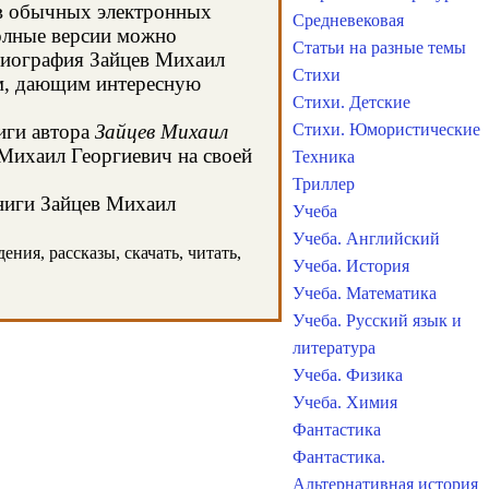
 в обычных электронных
Средневековая
олные версии можно
Статьи на разные темы
 биография Зайцев Михаил
Стихи
ом, дающим интересную
Стихи. Детские
иги автора
Зайцев Михаил
Стихи. Юмористические
 Михаил Георгиевич на своей
Техника
Триллер
книги Зайцев Михаил
Учеба
Учеба. Английский
ния, рассказы, скачать, читать,
Учеба. История
Учеба. Математика
Учеба. Русский язык и
литература
Учеба. Физика
Учеба. Химия
Фантастика
Фантастика.
Альтернативная история