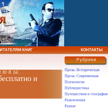
ЧИТАТЕЛЯМ КНИГ
КОНТАКТЫ
Рубрики
Проза. Историческая
Э
Ю
Я
AZ
Проза. Современная
бесплатно и
Психология
Публицистика
Путешествия и география
Развлечения
Разное