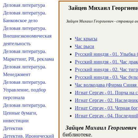
Деловая литература
Зайцев Михаил Георгиев
Деловая литература.
Банковское дело
Зайцев Михаил Георгиевич - страница ав
Деловая литература.
Внешнеэкономическая
Час крысы
деятельность
Час рыси
Деловая литература.
Русский ниндзя - 01. Улыбка 
Маркетинг, PR, реклама
Русский ниндзя - 01. Час дра
Деловая литература.
Русский ниндзя - 02. Час тигр
Менеджмент
Русский ниндзя - 03. Час буль
Деловая литература.
Час волкодава (Фирма Синяя 
Управление, подбор
Игнат Сергач - 01. Порча на 
персонала
Игнат Сергач - 02. Наследни
Деловая литература.
Игнат Сергач - 03. Черная бо
Ценные бумаги,
Игнат Сергач - 04. Последни
инвестиции
Зайцев Михаил Георгиевич
Детектив
библиотеке.
Детектив. Иронический