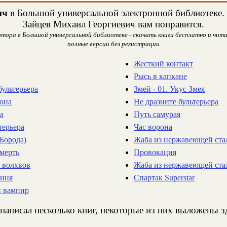
ич
в Большой универсальной электронной библиотеке. Н
Зайцев Михаил Георгиевич вам понравится.
тора в Большой универсальной библиотеке - скачать книги бесплатно и чита
полные версии без регистрации
Жесткий контакт
Рысь в капкане
бультерьера
Змей - 01. Укус Змея
кона
Не дразните бультерьера
а
Путь самурая
терьера
Час ворона
Борода)
Жаба из нержавеющей стал
смерть
Провокация
к волхвов
Жаба из нержавеющей ста
гиня
Спартак Superstar
й вампир
написал несколько книг, некоторые из них выложены зд