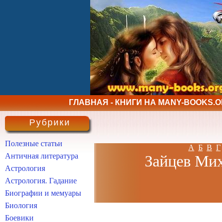
ГЛАВНАЯ - КНИГИ НА MANY-BOOKS.
Рубрики
Полезные статьи
А
Б
В
Г
Античная литература
Зайцев Мих
Астрология
Астрология. Гадание
Биографии и мемуары
Биология
Боевики