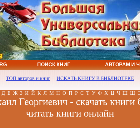
ORG
ПОИСК КНИГ
АВТОРАМ И 
ТОП авторов и книг
ИСКАТЬ КНИГУ В БИБЛИОТЕКЕ
Д
Е
Ж
З
И
Й
К
Л
М
Н
О
П
Р
С
Т
У
Ф
Х
Ц
Ч
Ш
Щ
аил Георгиевич - скачать книги 
читать книги онлайн