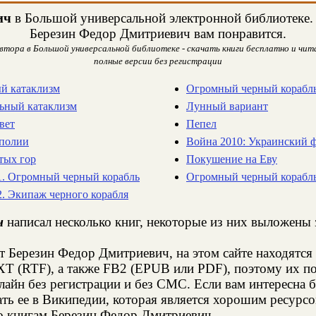
ич
в Большой универсальной электронной библиотеке. Н
Березин Федор Дмитриевич вам понравится.
тора в Большой универсальной библиотеке - скачать книги бесплатно и чита
полные версии без регистрации
ый катаклизм
Огромный черный корабль 
льный катаклизм
Лунный вариант
вет
Пепел
ополии
Война 2010: Украинский 
тых гор
Покушение на Еву
1. Огромный черный корабль
Огромный черный корабль 
. Экипаж черного корабля
ч
написал несколько книг, некоторые из них выложены з
т Березин Федор Дмитриевич, на этом сайте находятс
XT (RTF), а также FB2 (EPUB или PDF), поэтому их п
нлайн без регистрации и без СМС. Если вам интересна
ть ее в Википедии, которая является хорошим ресур
о книгам Березин Федор Дмитриевич.