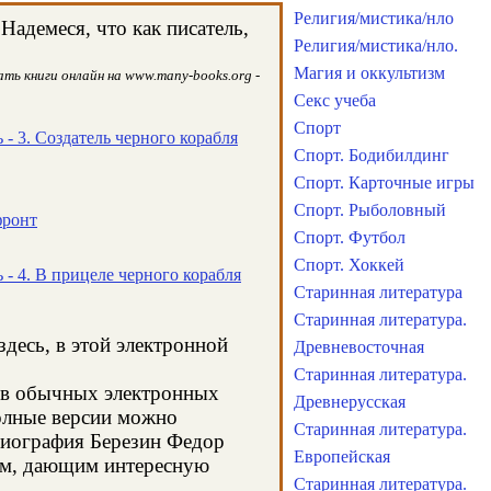
Религия/мистика/нло
адемеся, что как писатель,
Религия/мистика/нло.
Магия и оккультизм
ть книги онлайн на www.many-books.org -
Секс учеба
Спорт
- 3. Создатель черного корабля
Спорт. Бодибилдинг
Спорт. Карточные игры
Спорт. Рыболовный
фронт
Спорт. Футбол
Спорт. Хоккей
- 4. В прицеле черного корабля
Старинная литература
Старинная литература.
десь, в этой электронной
Древневосточная
Старинная литература.
я в обычных электронных
Древнерусская
олные версии можно
Старинная литература.
 биография Березин Федор
Европейская
сом, дающим интересную
Старинная литература.