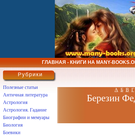
ГЛАВНАЯ - КНИГИ НА MANY-BOOKS.
Рубрики
Полезные статьи
А
Б
В
Г
Античная литература
Березин Фе
Астрология
Астрология. Гадание
Биографии и мемуары
Биология
Боевики