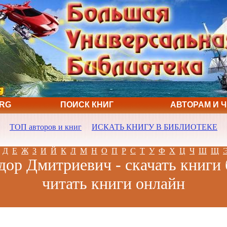
ORG
ПОИСК КНИГ
АВТОРАМ И 
ТОП авторов и книг
ИСКАТЬ КНИГУ В БИБЛИОТЕКЕ
Д
Е
Ж
З
И
Й
К
Л
М
Н
О
П
Р
С
Т
У
Ф
Х
Ц
Ч
Ш
Щ
дор Дмитриевич - скачать книги 
читать книги онлайн