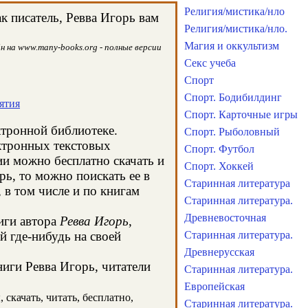
Религия/мистика/нло
к писатель, Ревва Игорь вам
Религия/мистика/нло.
Магия и оккультизм
н на www.many-books.org - полные версии
Секс учеба
Спорт
Спорт. Бодибилдинг
ятия
Спорт. Карточные игры
ктронной библиотеке.
Спорт. Рыболовный
ектронных текстовых
Спорт. Футбол
и можно бесплатно скачать и
Спорт. Хоккей
рь, то можно поискать ее в
Старинная литература
в том числе и по книгам
Старинная литература.
Древневосточная
иги автора
Ревва Игорь
,
й где-нибудь на своей
Старинная литература.
Древнерусская
ниги Ревва Игорь, читатели
Старинная литература.
Европейская
 скачать, читать, бесплатно,
Старинная литература.