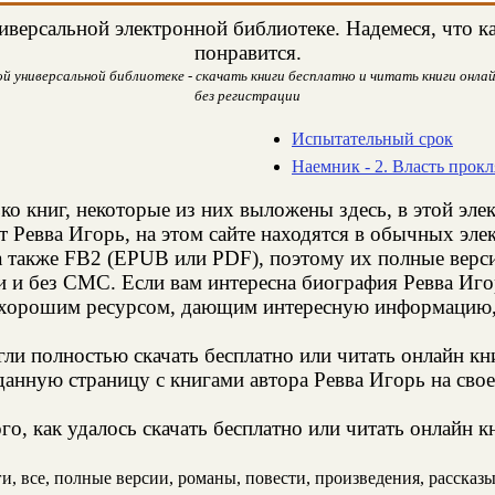
версальной электронной библиотеке. Надемеся, что ка
понравится.
й универсальной библиотеке - скачать книги бесплатно и читать книги онлай
без регистрации
Испытательный срок
Наемник - 2. Власть прокл
ко книг, некоторые из них выложены здесь, в этой эле
т Ревва Игорь, на этом сайте находятся в обычных эл
а также FB2 (EPUB или PDF), поэтому их полные верси
и и без СМС. Если вам интересна биография Ревва Иго
 хорошим ресурсом, дающим интересную информацию, 
и полностью скачать бесплатно или читать онлайн кн
анную страницу с книгами автора Ревва Игорь на свое
о, как удалось скачать бесплатно или читать онлайн к
, все, полные версии, романы, повести, произведения, рассказы,