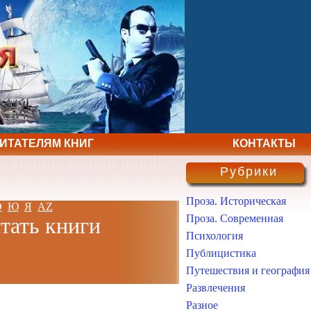
ЧИТАТЕЛЯМ КНИГ
КОНТАКТЫ
Рубрики
Проза. Историческая
Э
Ю
Я
AZ
Проза. Современная
итать книги
Психология
Публицистика
Путешествия и география
Развлечения
Разное