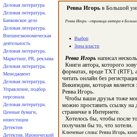
Деловая литература
Ревва Игорь
в Большой уни
Деловая литература.
Банковское дело
Ревва Игорь - страница автора в Большо
Деловая литература.
Внешнеэкономическая
Выбор
деятельность
Зона власти
Деловая литература.
Ревва Игорь
написал несколь
Маркетинг, PR, реклама
Книги автора, которого зову
Деловая литература.
форматах, вроде TXT (RTF), 
Менеджмент
читать онлайн без регистраци
Деловая литература.
Википедии, которая является
Управление, подбор
Ревва Игорь.
персонала
Чтобы ваши друзья тоже могл
Деловая литература.
можно проставить ссылку на д
страничке в Интернете.
Ценные бумаги,
Хотелось бы, чтобы после тог
инвестиции
получили бы то, что хотели.
Детектив
Ключевые слова: Ревва Игорь, книги
Детектив. Иронический