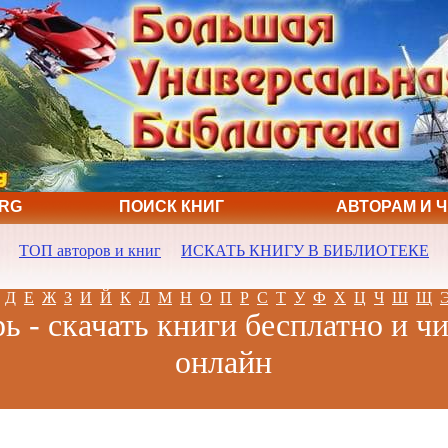
ORG
ПОИСК КНИГ
АВТОРАМ И 
ТОП авторов и книг
ИСКАТЬ КНИГУ В БИБЛИОТЕКЕ
Д
Е
Ж
З
И
Й
К
Л
М
Н
О
П
Р
С
Т
У
Ф
Х
Ц
Ч
Ш
Щ
ь - скачать книги бесплатно и ч
онлайн