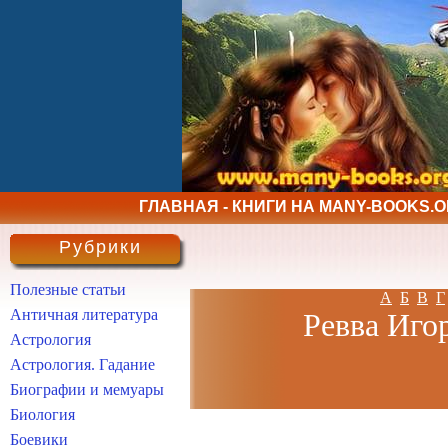
ГЛАВНАЯ - КНИГИ НА MANY-BOOKS.
Рубрики
Полезные статьи
А
Б
В
Г
Античная литература
Ревва Игор
Астрология
Астрология. Гадание
Биографии и мемуары
Биология
Боевики