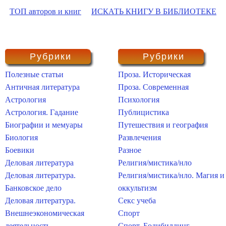
ТОП авторов и книг
ИСКАТЬ КНИГУ В БИБЛИОТЕКЕ
Рубрики
Рубрики
Полезные статьи
Проза. Историческая
Античная литература
Проза. Современная
Астрология
Психология
Астрология. Гадание
Публицистика
Биографии и мемуары
Путешествия и география
Биология
Развлечения
Боевики
Разное
Деловая литература
Религия/мистика/нло
Деловая литература.
Религия/мистика/нло. Магия и
Банковское дело
оккультизм
Деловая литература.
Секс учеба
Внешнеэкономическая
Спорт
деятельность
Спорт. Бодибилдинг