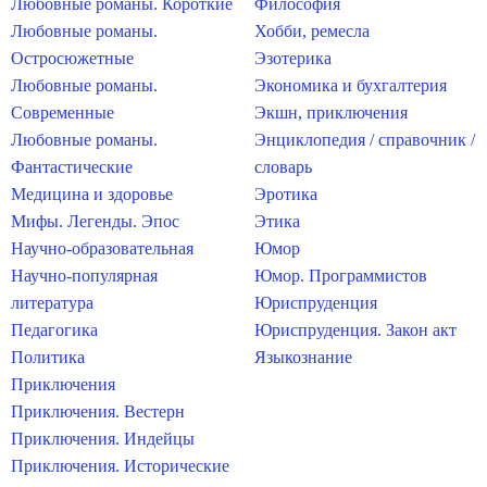
Любовные романы. Короткие
Философия
Любовные романы.
Хобби, ремесла
Остросюжетные
Эзотерика
Любовные романы.
Экономика и бухгалтерия
Современные
Экшн, приключения
Любовные романы.
Энциклопедия / справочник /
Фантастические
словарь
Медицина и здоровье
Эротика
Мифы. Легенды. Эпос
Этика
Научно-образовательная
Юмор
Научно-популярная
Юмор. Программистов
литература
Юриспруденция
Педагогика
Юриспруденция. Закон акт
Политика
Языкознание
Приключения
Приключения. Вестерн
Приключения. Индейцы
Приключения. Исторические