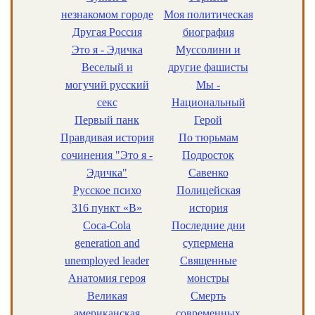
незнакомом городе
Моя политическая
Другая Россия
биография
Это я - Эдичка
Муссолини и
Веселый и
другие фашисты
могучий русский
Мы -
секс
Национальный
Первый панк
Герой
Правдивая история
По тюрьмам
сочинения "Это я -
Подросток
Эдичка"
Савенко
Русское психо
Полицейская
316 пункт «B»
история
Coca-Cola
Последние дни
generation and
супермена
unemployed leader
Священные
Анатомия героя
монстры
Великая
Смерть
американская
современных