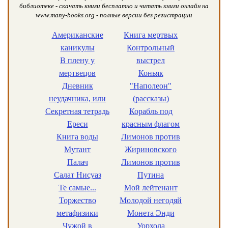
библиотеке - скачать книги бесплатно и читать книги онлайн на
www.many-books.org - полные версии без регистрации
Американские
Книга мертвых
каникулы
Контрольный
В плену у
выстрел
мертвецов
Коньяк
Дневник
"Наполеон"
неудачника, или
(рассказы)
Секретная тетрадь
Корабль под
Ереси
красным флагом
Книга воды
Лимонов против
Мутант
Жириновского
Палач
Лимонов против
Салат Нисуаз
Путина
Те самые...
Мой лейтенант
Торжество
Молодой негодяй
метафизики
Монета Энди
Чужой в
Уорхола