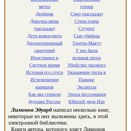
мечта
героев
Двойник
Смрт (рассказы)
Девочка-зверь
Стена плача
(рассказы)
Студент
Дети коменданта
Сын убийцы
Дисциплинарный
Тонтон-Макут
санаторий
У нас была
Иностранец в
великая эпоха
Смутное время
Убийство часового
История его слуги
Укрощение тигра в
Исчезновение
Париже
варваров
Эксцессы
Как мы строили
Эпоха бессознания
будущее России
Юбилей дяди Изи
Лимонов Эдуард
написал несколько книг,
некоторые из них выложены здесь, в этой
электронной библиотеке.
Книги автора, которого зовут Лимонов