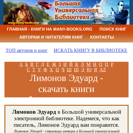
ГЛАВНАЯ - КНИГИ НА MANY-BOOKS.ORG
ПОИСК КНИГ
АВТОРАМ И ЧИТАТЕЛЯМ КНИГ
КОНТАКТЫ
ТОП авторов и книг
ИСКАТЬ КНИГУ В БИБЛИОТЕКЕ
А
Б
В
Г
Д
Е
Ж
З
И
Й
К
Л
М
Н
О
П
Р
С
Т
У
Ф
Х
Ц
Ч
Ш
Щ
Э
Ю
Я
AZ
Лимонов Эдуард -
скачать книги
бесплатно и читать
книги онлайн
Лимонов Эдуард
в Большой универсальной
электронной библиотеке. Надемеся, что как
писатель, Лимонов Эдуард вам понравится.
Лимонов Эдуард - страница автора в Большой универсальной