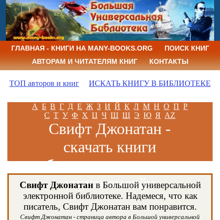
ГЛАВНАЯ - КНИГИ НА MANY-BOOKS.ORG
ПОИСК КНИГ
АВТОРАМ И ЧИТАТЕЛЯМ КНИГ
КОНТАКТЫ
ТОП авторов и книг
ИСКАТЬ КНИГУ В БИБЛИОТЕКЕ
А
Б
В
Г
Д
Е
Ж
З
И
Й
К
Л
М
Н
О
П
Р
С
Т
У
Ф
Х
Ц
Ч
Ш
Щ
Э
Ю
Я
AZ
Свифт Джонатан -
скачать книги
бесплатно и читать
книги онлайн
Свифт Джонатан
в Большой универсальной
электронной библиотеке. Надемеся, что как
писатель, Свифт Джонатан вам понравится.
Свифт Джонатан - страница автора в Большой универсальной