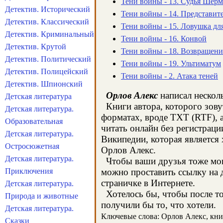
Тени войны - 13. Судья Шер
Детектив. Исторический
Тени войны - 14. Представит
Детектив. Классический
Тени войны - 15. Ловушка дл
Детектив. Криминальный
Тени войны - 16. Конвой
Детектив. Крутой
Тени войны - 18. Возвращени
Детектив. Политический
Тени войны - 19. Ультиматум
Детектив. Полицейский
Тени войны - 2. Атака теней
Детектив. Шпионский
Орлов Алекс
написал несколь
Детская литература
Книги автора, которого зову
Детская литература.
форматах, вроде TXT (RTF), 
Образовательная
читать онлайн без регистраци
Детская литература.
Википедии, которая является
Остросюжетная
Орлов Алекс.
Детская литература.
Чтобы ваши друзья тоже могл
Приключения
можно проставить ссылку на д
страничке в Интернете.
Детская литература.
Хотелось бы, чтобы после тог
Природа и животные
получили бы то, что хотели.
Детская литература.
Ключевые слова: Орлов Алекс, книги
Сказки