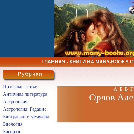
ГЛАВНАЯ - КНИГИ НА MANY-BOOKS.
Рубрики
Полезные статьи
А
Б
В
Г
Античная литература
Орлов Алек
Астрология
Астрология. Гадание
Биографии и мемуары
Биология
Боевики