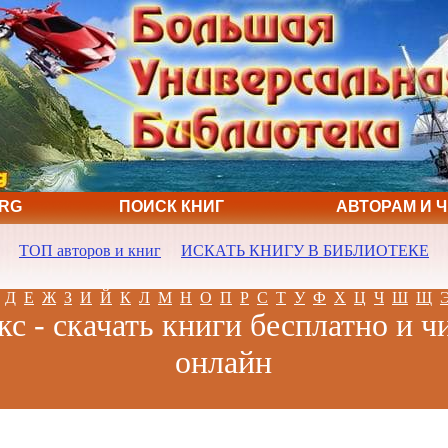
ORG
ПОИСК КНИГ
АВТОРАМ И 
ТОП авторов и книг
ИСКАТЬ КНИГУ В БИБЛИОТЕКЕ
Д
Е
Ж
З
И
Й
К
Л
М
Н
О
П
Р
С
Т
У
Ф
Х
Ц
Ч
Ш
Щ
с - скачать книги бесплатно и ч
онлайн