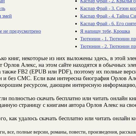
ман
Каспар Фрай - 2. Крылья 
ель
Каспар Фрай - 3. Сезон ко
я змей
Каспар Фрай - 4. Тайна С
Каспар Фрай - 6. Его сия
е не предусмотрено
Я напишу тебе, Крошка
Тютюнин - 1. Тютюнин п
Тютюнин - 2. Тютюнин пр
ко книг, некоторые из них выложены здесь, в этой эл
т Орлов Алекс, на этом сайте находятся в обычных эл
а также FB2 (EPUB или PDF), поэтому их полные верси
и и без СМС. Если вам интересна биография Орлов Але
 хорошим ресурсом, дающим интересную информацию, 
и полностью скачать бесплатно или читать онлайн кн
анную страницу с книгами автора Орлов Алекс на свое
о, как удалось скачать бесплатно или читать онлайн к
, все, полные версии, романы, повести, произведения, рассказы,