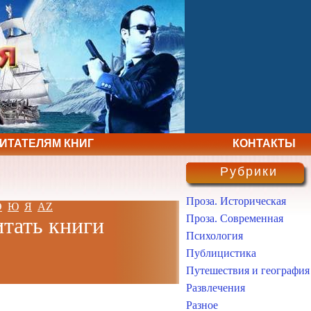
ЧИТАТЕЛЯМ КНИГ
КОНТАКТЫ
Рубрики
Проза. Историческая
Э
Ю
Я
AZ
Проза. Современная
итать книги
Психология
Публицистика
Путешествия и география
Развлечения
Разное