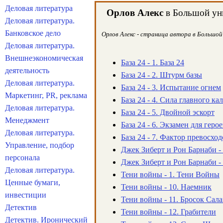
Деловая литература
Орлов Алекс
в Большой уни
Деловая литература.
Банковское дело
Орлов Алекс - страница автора в Большой 
Деловая литература.
Внешнеэкономическая
База 24 - 1. База 24
деятельность
База 24 - 2. Штурм базы
Деловая литература.
База 24 - 3. Испытание огнем
Маркетинг, PR, реклама
База 24 - 4. Сила главного ка
Деловая литература.
База 24 - 5. Двойной эскорт
Менеджмент
База 24 - 6. Экзамен для геро
Деловая литература.
База 24 - 7. Фактор превосход
Управление, подбор
Джек Зиберт и Рон Барнаби - 
персонала
Джек Зиберт и Рон Барнаби -
Деловая литература.
Тени войны - 1. Тени Войны
Ценные бумаги,
Тени войны - 10. Наемник
инвестиции
Тени войны - 11. Бросок Сал
Детектив
Тени войны - 12. Грабители
Детектив. Иронический