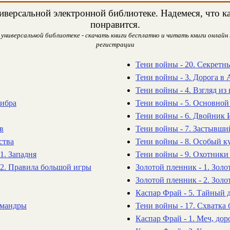
версальной электронной библиотеке. Надемеся, что ка
понравится.
универсальной библиотеке - скачать книги бесплатно и читать книги онлайн 
регистрации
Тени войны - 20. Секретн
Тени войны - 3. Дорога в
Тени войны - 4. Взгляд из
либра
Тени войны - 5. Основной
Тени войны - 6. Двойник
ев
Тени войны - 7. Застывши
ства
Тени войны - 8. Особый к
1. Западня
Тени войны - 9. Охотники
 2. Правила большой игры
Золотой пленник - 1. Зол
Золотой пленник - 2. Золо
Каспар Фрай - 5. Тайный д
амандры
Тени войны - 17. Схватка 
Каспар Фрай - 1. Меч, дор