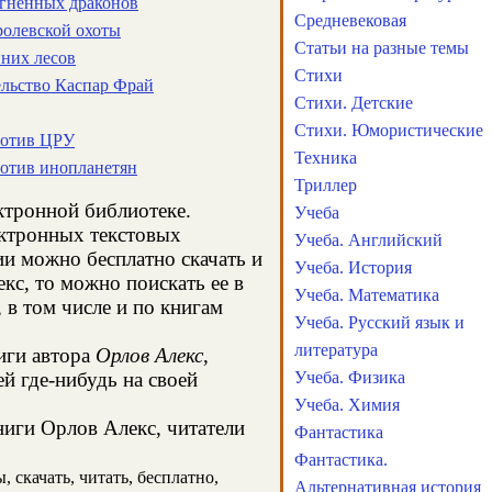
огненных драконов
Средневековая
ролевской охоты
Статьи на разные темы
иних лесов
Стихи
тельство Каспар Фрай
Стихи. Детские
Стихи. Юмористические
ротив ЦРУ
Техника
отив инопланетян
Триллер
ектронной библиотеке.
Учеба
ектронных текстовых
Учеба. Английский
и можно бесплатно скачать и
Учеба. История
кс, то можно поискать ее в
Учеба. Математика
в том числе и по книгам
Учеба. Русский язык и
литература
иги автора
Орлов Алекс
,
й где-нибудь на своей
Учеба. Физика
Учеба. Химия
ниги Орлов Алекс, читатели
Фантастика
Фантастика.
 скачать, читать, бесплатно,
Альтернативная история