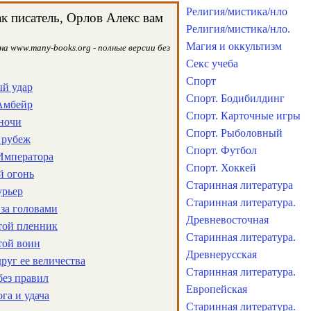
Религия/мистика/нло
к писатель, Орлов Алекс вам
Религия/мистика/нло.
Магия и оккультизм
на www.many-books.org - полные версии без
Секс учеба
Спорт
ый удар
Спорт. Бодибилдинг
 Амбейр
Спорт. Карточные игры
 ночи
Спорт. Рыболовный
 рубеж
Спорт. Футбол
 Императора
Спорт. Хоккей
й огонь
Старинная литература
урьер
Старинная литература.
 за головами
Древневосточная
отой пленник
Старинная литература.
той воин
Древнерусская
руг ее величества
Старинная литература.
без правил
Европейская
ога и удача
Старинная литература.