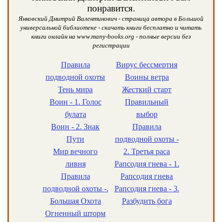
понравится.
Янковский Дмитрий Валентинович - страница автора в Большой
универсальной библиотеке - скачать книги бесплатно и читать
книги онлайн на www.many-books.org - полные версии без
регистрации
Правила
Вирус бессмертия
подводной охоты
Воины ветра
Тень мира
Жесткий старт
Воин - 1. Голос
Правильный
булата
выбор
Воин - 2. Знак
Правила
Пути
подводной охоты -
Мир вечного
2. Третья раса
ливня
Рапсодия гнева - 1.
Правила
Рапсодия гнева
подводной охоты -.
Рапсодия гнева - 3.
Большая Охота
Разбудить бога
Огненный шторм