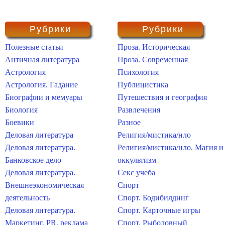
Рубрики
Рубрики
Полезные статьи
Проза. Историческая
Античная литература
Проза. Современная
Астрология
Психология
Астрология. Гадание
Публицистика
Биографии и мемуары
Путешествия и география
Биология
Развлечения
Боевики
Разное
Деловая литература
Религия/мистика/нло
Деловая литература.
Религия/мистика/нло. Магия и
Банковское дело
оккультизм
Деловая литература.
Секс учеба
Внешнеэкономическая
Спорт
деятельность
Спорт. Бодибилдинг
Деловая литература.
Спорт. Карточные игры
Маркетинг, PR, реклама
Спорт. Рыболовный