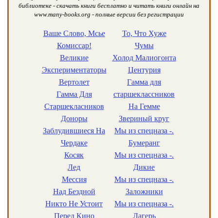
библиотеке - скачать книги бесплатно и читать книги онлайн на
www.many-books.org - полные версии без регистрации
Ваше Слово, Мсье
То, Что Хуже
Комиссар!
Чумы
Великие
Холод Малиогонта
Экспериментаторы
Центурия
Вертолет
Гамма для
Гамма Для
старшеклассников
Старшекласников
На Гемме
Доноры
Звериный круг
Заблудившиеся На
Мы из спецназа -.
Чердаке
Бумеранг
Косяк
Мы из спецназа -.
Лед
Дикие
Мессия
Мы из спецназа -.
Над Бездной
Заложники
Никто Не Устоит
Мы из спецназа -.
Перед Кино
Лагерь