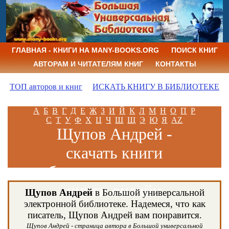
ГЛАВНАЯ - КНИГИ НА MANY-BOOKS.ORG
ПОИСК КНИГ
АВТОРАМ И ЧИТАТЕЛЯМ КНИГ
КОНТАКТЫ
ТОП авторов и книг
ИСКАТЬ КНИГУ В БИБЛИОТЕКЕ
А
Б
В
Г
Д
Е
Ж
З
И
Й
К
Л
М
Н
О
П
Р
С
Т
У
Ф
Х
Ц
Ч
Ш
Щ
Э
Ю
Я
AZ
Щупов Андрей -
скачать книги
бесплатно и читать
книги онлайн
Щупов Андрей
в Большой универсальной
электронной библиотеке. Надемеся, что как
писатель, Щупов Андрей вам понравится.
Щупов Андрей - страница автора в Большой универсальной