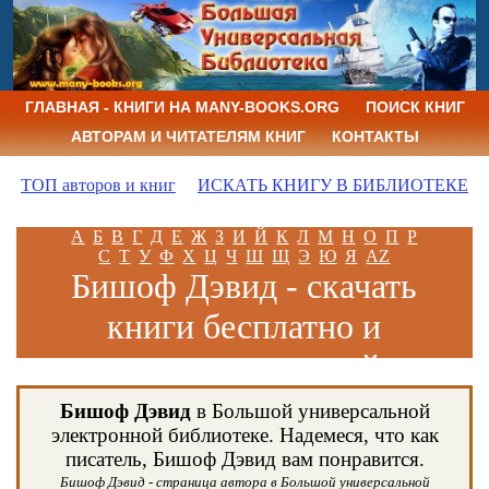
ГЛАВНАЯ - КНИГИ НА MANY-BOOKS.ORG
ПОИСК КНИГ
АВТОРАМ И ЧИТАТЕЛЯМ КНИГ
КОНТАКТЫ
ТОП авторов и книг
ИСКАТЬ КНИГУ В БИБЛИОТЕКЕ
А
Б
В
Г
Д
Е
Ж
З
И
Й
К
Л
М
Н
О
П
Р
С
Т
У
Ф
Х
Ц
Ч
Ш
Щ
Э
Ю
Я
AZ
Бишоф Дэвид - скачать
книги бесплатно и
читать книги онлайн
Бишоф Дэвид
в Большой универсальной
электронной библиотеке. Надемеся, что как
писатель, Бишоф Дэвид вам понравится.
Бишоф Дэвид - страница автора в Большой универсальной