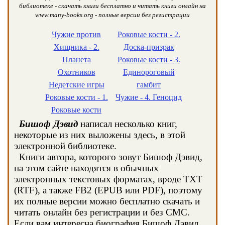
библиотеке - скачать книги бесплатно и читать книги онлайн на
www.many-books.org - полные версии без регистрации
Чужие против
Роковые кости - 2.
Хищника - 2.
Доска-призрак
Планета
Роковые кости - 3.
Охотников
Единороговый
Недетские игры
гамбит
Роковые кости - 1.
Чужие - 4. Геноцид
Роковые кости
Бишоф Дэвид
написал несколько книг,
некоторые из них выложены здесь, в этой
электронной библиотеке.
Книги автора, которого зовут Бишоф Дэвид,
на этом сайте находятся в обычных
электронных текстовых форматах, вроде TXT
(RTF), а также FB2 (EPUB или PDF), поэтому
их полные версии можно бесплатно скачать и
читать онлайн без регистрации и без СМС.
Если вам интересна биография Бишоф Дэвид,