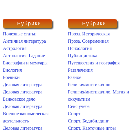
Рубрики
Рубрики
Полезные статьи
Проза. Историческая
Античная литература
Проза. Современная
Астрология
Психология
Астрология. Гадание
Публицистика
Биографии и мемуары
Путешествия и география
Биология
Развлечения
Боевики
Разное
Деловая литература
Религия/мистика/нло
Деловая литература.
Религия/мистика/нло. Магия и
Банковское дело
оккультизм
Деловая литература.
Секс учеба
Внешнеэкономическая
Спорт
деятельность
Спорт. Бодибилдинг
Деловая литература.
Спорт. Карточные игры